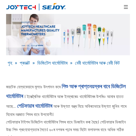
গৃহ
»
প্ৰডাক্ট
»
ডিজিটেল থাৰ্মোমিটাৰ
»
বেবী থাৰ্মোমিটাৰ আৰু বেবী কিট
শিশু আৰু প্ৰাপ্তবয়স্কৰ বাবে ডিজিটেল
জয়টেক হেল্থকেয়াৰে মূলতঃ উৎপাদন কৰে
থাৰ্মোমিটাৰ
। ইলেক্ট্ৰনিক থাৰ্মোমিটাৰ আৰু ইনফ্ৰাৰেড থাৰ্মোমিটাৰৰ উপৰিও আমাৰ হাতত
পেচিফায়াৰ থাৰ্মোমিটাৰ
আছে...
আৰু উষ্ণতা যন্ত্ৰ যিয়ে অবিৰতভাৱে উষ্ণতা জুখিব পাৰে
যিবোৰ নৱজাত শিশুৰ বাবে উপযোগী।
পেচিফায়াৰ টাইপৰ ডিজিটেল থাৰ্মোমিটাৰ শিশুৰ বাবে ডিজাইন কৰা হৈছে। পেচিফায়াৰ ডিজাইন
উচ্চ শিশু গ্ৰহণযোগ্যতাৰ সৈতে। ৬০ৰ দশকৰ পঢ়াৰ সময় যিটো ফলাফলৰ বাবে অধিক সঠিক