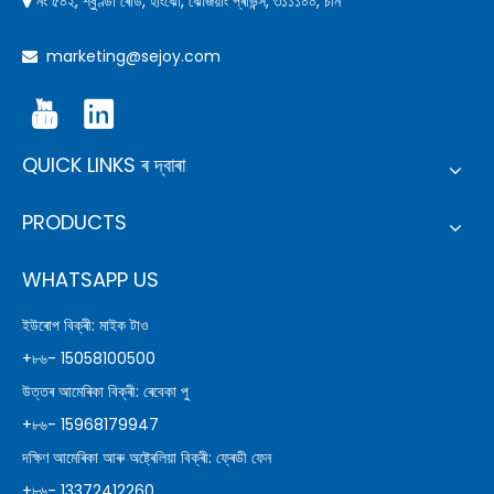
নং ৫০২, শ্বুণ্ডা ৰোড, হাংঝৌ, ঝেজিয়াং প্ৰভিন্স, ৩১১১০০, চীন

marketing@sejoy.com

QUICK LINKS ৰ দ্বাৰা
PRODUCTS
WHATSAPP US
ইউৰোপ বিক্ৰী: মাইক টাও
+৮৬- 15058100500
উত্তৰ আমেৰিকা বিক্ৰী: ৰেবেকা পু
+৮৬- 15968179947
দক্ষিণ আমেৰিকা আৰু অষ্ট্ৰেলিয়া বিক্ৰী: ফ্ৰেডী ফেন
+৮৬- 13372412260