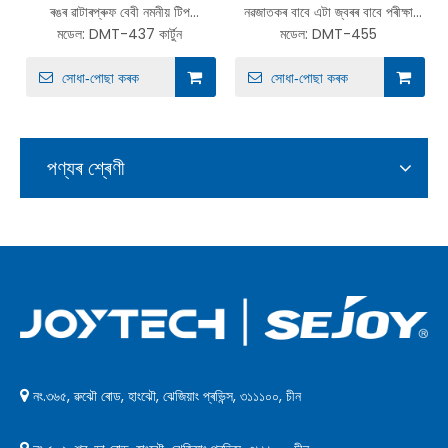
ৰঙৰ ৱাটাৰপ্ৰুফ বেবী নমনীয় টিপ
নৱজাতকৰ বাবে এটা জ্বৰৰ বাবে পৰীক্ষা
থাৰ্মোমিটাৰ আঁতৰ কৰিব পৰা কেপ কাৰ্টুন
কৰক নিপল ষ্টাইলৰ বেবী থাৰ্মোমিটাৰ
মডেল:
DMT-437 কাৰ্টুন
মডেল:
DMT-455
ছিৰিজৰ সৈতে
সোধা-পোছা কৰক
সোধা-পোছা কৰক
পণ্যৰ শ্ৰেণী
নং.৩৬৫, ৱুঝৌ ৰোড, হাংঝৌ, ঝেজিয়াং প্ৰভিন্স, ৩১১১০০, চীন
