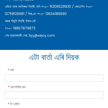
এছিয়া আৰু আফ্ৰিকা বিক্ৰী: কনি +৮৬- 15306529930 / জোচেলিন +৮৬-
13758126681 / মিৰাণ্ডা +৮৬- 13634186690
ঘৰুৱা সঁজুলি বিক্ৰী: ষ্টকাৰ ঝৌ
+৮৬- 18857879873
শেষ ব্যৱহাৰকাৰী সেৱা:
liyy@sejoy.com
এটা বাৰ্তা এৰি দিয়ক
নাম
*
কোম্পানীৰ নাম
*
ই-মেইল
*