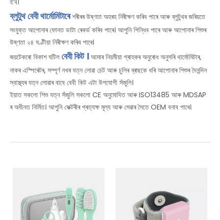
হ’ব।
ব্লুটুথ বেবী থাৰ্মোমিটাৰে
শৰীৰৰ উষ্ণতা অহৰহ নিৰীক্ষণ কৰিব পাৰে আৰু ব্লুটুথৰ জৰিয়তে
সংযুক্ত আপোনাৰ ফোনত ডাটা ৰেকৰ্ড কৰিব পাৰে। আপুনি পিন্ধিব পাৰে আৰু আপোনাৰ শিশুৰ
উষ্ণতা ২৪ ঘণ্টীয়া নিৰীক্ষণ কৰিব পাৰে।
বেবী কিট ।
জয়টেকৰো বিকাশ ঘটিল
আমাৰ নিয়মীয়া গ্ৰাহকৰ অনুৰোধ অনুসৰি থাৰ্মোমিটাৰ,
নাকৰ এস্পিৰেটৰ, সম্পূৰ্ণ নখৰ যত্ন লোৱা চেট আৰু চুলিৰ ব্ৰাছকে ধৰি আপোনাৰ শিশুৰ দৈনন্দিন
স্বাস্থ্যৰ যত্ন লোৱাৰ বাবে বেবী কিট এটা উপযোগী সঁজুলি।
ইয়াত সকলো শিশু যত্ন সঁজুলি সকলো CE অনুমোদিত আৰু ISO13485 আৰু MDSAP
ৰ অধীনত নিৰ্মিত। আপুনি ফেক্টৰীৰ প্ৰত্যক্ষ মূল্য আৰু সেৱাৰ সৈতে OEM বনাব পাৰে।