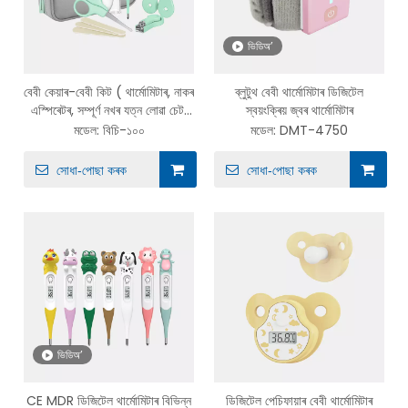
ভিডিঅ’
বেবী কেয়াৰ-বেবী কিট ( থাৰ্মোমিটাৰ, নাকৰ
ব্লুটুথ বেবী থাৰ্মোমিটাৰ ডিজিটেল
এস্পিৰেটৰ, সম্পূৰ্ণ নখৰ যত্ন লোৱা চেট,
স্বয়ংক্ৰিয় জ্বৰ থাৰ্মোমিটাৰ
চুলিৰ ব্ৰাছ)
মডেল:
বিচি-১০০
মডেল:
DMT-4750
সোধা-পোছা কৰক
সোধা-পোছা কৰক
ভিডিঅ’
CE MDR ডিজিটেল থাৰ্মোমিটাৰ বিভিন্ন
ডিজিটেল পেচিফায়াৰ বেবী থাৰ্মোমিটাৰ