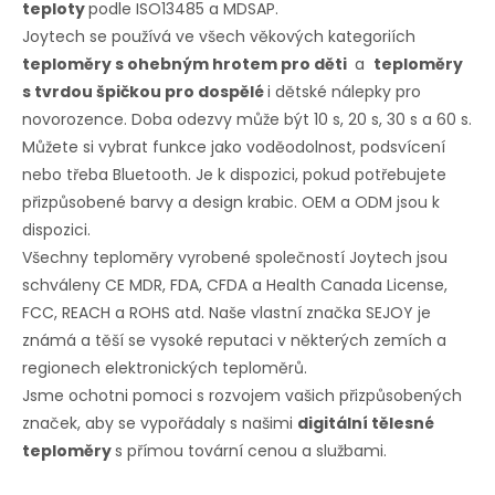
teploty
podle ISO13485 a MDSAP.
Joytech se používá ve všech věkových kategoriích
teploměry s ohebným hrotem pro děti
a
teploměry
s tvrdou špičkou pro dospělé
i dětské nálepky pro
novorozence. Doba odezvy může být 10 s, 20 s, 30 s a 60 s.
Můžete si vybrat funkce jako voděodolnost, podsvícení
nebo třeba Bluetooth. Je k dispozici, pokud potřebujete
přizpůsobené barvy a design krabic. OEM a ODM jsou k
dispozici.
Všechny teploměry vyrobené společností Joytech jsou
schváleny CE MDR, FDA, CFDA a Health Canada License,
FCC, REACH a ROHS atd. Naše vlastní značka SEJOY je
známá a těší se vysoké reputaci v některých zemích a
regionech elektronických teploměrů.
Jsme ochotni pomoci s rozvojem vašich přizpůsobených
značek, aby se vypořádaly s našimi
digitální tělesné
teploměry
s přímou tovární cenou a službami.