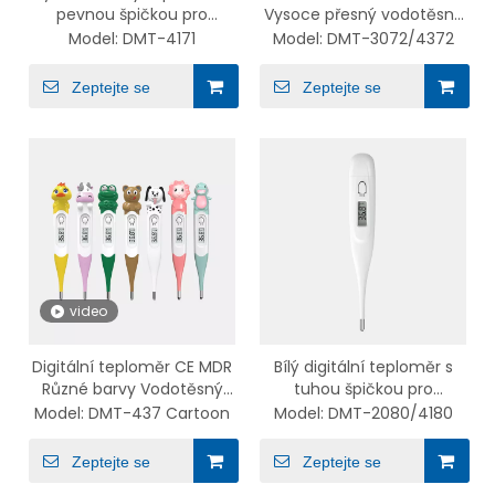
pevnou špičkou pro
Vysoce přesný vodotěsný
dospělé a děti s alarmem
teploměr s ohebnou
Model:
DMT-4171
Model:
DMT-3072/4372
horečky DMT-4171
špičkou DMT-3072/4372
Zeptejte se
Zeptejte se
video
Digitální teploměr CE MDR
Bílý digitální teploměr s
Různé barvy Vodotěsný
tuhou špičkou pro
dětský teploměr s
zdravotnictví DMT-
Model:
DMT-437 Cartoon
Model:
DMT-2080/4180
ohebnou špičkou s
2080/4180
odnímatelným uzávěrem
Zeptejte se
Zeptejte se
Cartoon Series