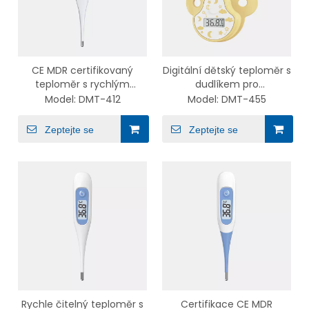
CE MDR certifikovaný
Digitální dětský teploměr s
teploměr s rychlým
dudlíkem pro
čtením a pevným hrotem
novorozence Zkontrolujte,
Model:
DMT-412
Model:
DMT-455
se zvukovým signálem
zda se v bradavce
nenachází horečka,
Zeptejte se
Zeptejte se
dětský teploměr
Rychle čitelný teploměr s
Certifikace CE MDR