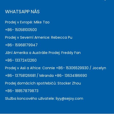
WHATSAPP NÁS
Prodej v Evropě: Mike Tao
+86- 15058100500
Prodej v Severní Americe: Rebecca Pu
+86- 15968179947
Jižní Amerika a Austrálie Prodej: Freddy Fan
+86- 13372412260
Prodej v Asii a Africe: Connie +86- 15306529930 / Jocelyn
+86- 13758126681 / Miranda +86- 13634186690
Prodej domácích spotřebičů: Stocker Zhou
+86- 18857879873
Služba koncového uživatele:
liyy@sejoy.com