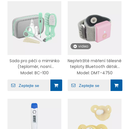
video
Sada pro péči o miminko
Nepřetržité měření tělesné
(teploměr, nosní
teploty Bluetooth dětský
odsávačka, kompletní
teploměr Digitální
Model:
BC-100
Model:
DMT-4750
sada péče o nehty, kartáč
automatický teploměr na
na vlasy)
horečku
Zeptejte se
Zeptejte se