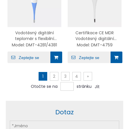
Vodotěsný digitální
Certifikace CE MDR
teploměr s flexibilní
Vodotěsný digitální
špičkou s vysokou
teploměr Přesné okamžité
Model:
DMT-4281/4381
Model:
DMT-4759
přesností pro dospělé a
čtení s Jumbo LCD
děti DMT-4281/4381
Zeptejte se
Zeptejte se
1
2
3
4
»
Otočte se na
stránku
Jít
Dotaz