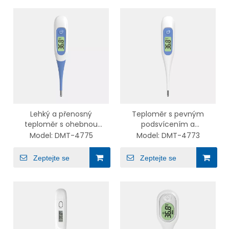
Lehký a přenosný
Teploměr s pevným
teploměr s ohebnou
podsvícením a
špičkou schválený CE MDR
technologií predikativního
Model:
DMT-4775
Model:
DMT-4773
pro rodinné použití DMT-
měření DMT-4773
4775
Zeptejte se
Zeptejte se