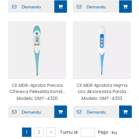
Demandu
Demandu
CE MDR-Aprobo Preciza
CE MDR Aprobita Hejma
Cifereca Fleksebla Konsila
Uzo Akvorezista Parola
Termometro Rapida
Termometro Fleksebla
Modelo:
DMT-4320
Modelo:
DMT-4333
Respondo por Infanoj
Konsileto Cifereca
Termometro por Bebo
Demandu
Demandu
1
2
»
Turnu al
Paĝo
Iru