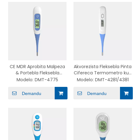
CE MDR Aprobita Malpeza
Akvorezista Fleksebla Pinta
& Portebla Fleksebla
Cifereca Termometro kun
Konsila Termometro por
Alta Precizeco por
Modelo:
DMT-4775
Modelo:
DMT-4281/4381
Familia Uzo DMT-4775
Plenkreskuloj kaj Infanoj
DMT-4281/4381
Demandu
Demandu