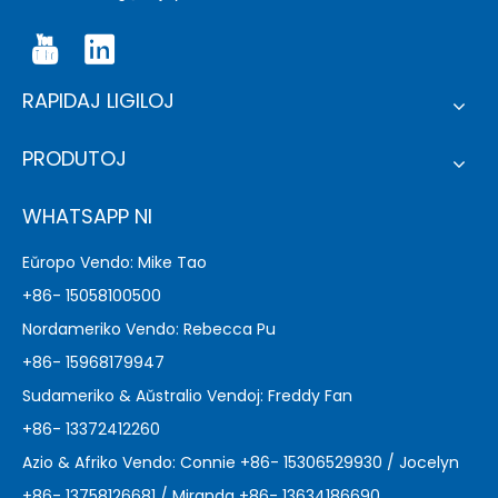
RAPIDAJ LIGILOJ
PRODUTOJ
WHATSAPP NI
Eŭropo Vendo: Mike Tao
+86- 15058100500
Nordameriko Vendo: Rebecca Pu
+86- 15968179947
Sudameriko & Aŭstralio Vendoj: Freddy Fan
+86- 13372412260
Azio & Afriko Vendo: Connie +86- 15306529930 / Jocelyn
+86- 13758126681 / Miranda +86- 13634186690