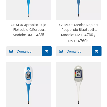
CE MDR Aprobita Tuja
CE MDR-Aprobo Rapida
Fleksebla Cifereca
Respondo Bluetooth
Termometro
Elektronika Akvorezista
Modelo:
DMT-4335
Modelo:
DMT-4760 /
Termometro por Bebo
DMT-4760b
Demandu
Demandu