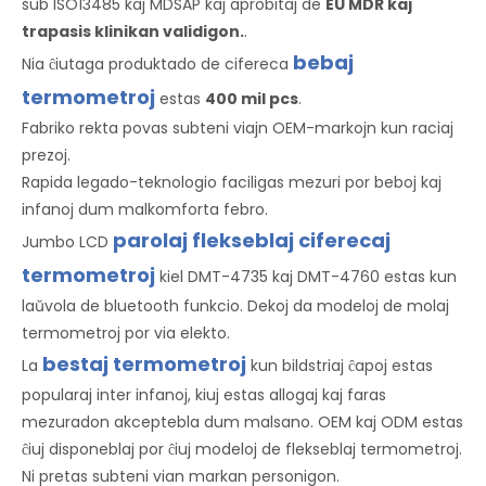
sub ISO13485 kaj MDSAP kaj aprobitaj de
EU MDR kaj
trapasis klinikan validigon.
.
bebaj
Nia ĉiutaga produktado de cifereca
termometroj
estas
400 mil pcs
.
Fabriko rekta povas subteni viajn OEM-markojn kun raciaj
prezoj.
Rapida legado-teknologio faciligas mezuri por beboj kaj
infanoj dum malkomforta febro.
parolaj flekseblaj ciferecaj
Jumbo LCD
termometroj
kiel DMT-4735 kaj DMT-4760 estas kun
laŭvola de bluetooth funkcio. Dekoj da modeloj de molaj
termometroj por via elekto.
bestaj termometroj
La
kun bildstriaj ĉapoj estas
popularaj inter infanoj, kiuj estas allogaj kaj faras
mezuradon akceptebla dum malsano. OEM kaj ODM estas
ĉiuj disponeblaj por ĉiuj modeloj de flekseblaj termometroj.
Ni pretas subteni vian markan personigon.