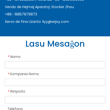
Vendo de Hejmaj Aparatoj: Stocker Zhou
+86- 18857879873
Servo de Fina Uzanto:
liyy@sejoy.com
Lasu Mesaĝon
Nomo
*
Kompania Nomo
*
Retpoŝto
*
Telefono