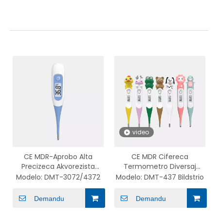
video
CE MDR-Aprobo Alta
CE MDR Cifereca
Precizeca Akvorezista
Termometro Diversaj
Fleksebla Konsila
Koloroj Akvorezista Bebo
Modelo:
DMT-3072/4372
Modelo:
DMT-437 Bildstrio
Termometro DMT-
Fleksebla Pinta
3072/4372
Termometro kun
Demandu
Demandu
Forprenebla Ĉapo Bildstria
Serio