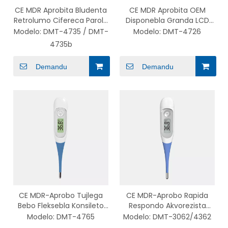
CE MDR Aprobita Bludenta
CE MDR Aprobita OEM
Retrolumo Cifereca Parola
Disponebla Granda LCD
Termometro por Bebo kaj
Fleksebla Cifereca
Modelo:
DMT-4735 / DMT-
Modelo:
DMT-4726
Plenkreskulo
Termometro kun
4735b
Retroluma
Demandu
Demandu
CE MDR-Aprobo Tujlega
CE MDR-Aprobo Rapida
Bebo Fleksebla Konsileto
Respondo Akvorezista
Elektronika Termometro
Fleksebla Cifereca
Modelo:
DMT-4765
Modelo:
DMT-3062/4362
kun Retroluma
Termometro por Infanoj