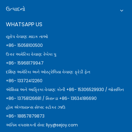
ઉત્પાદનો
WHATSAPP US
યુરોપ વેચાણ: માઇક તાઓ
+86- 15058100500
ઉત્તર અમેરિકા વેચાણ: રેબેકા પુ
+86- 15968179947
દક્ષિણ અમેરિકા અને ઓસ્ટ્રેલિયા વેચાણ: ફ્રેડી ફેન
+86- 13372412260
એશિયા અને આફ્રિકા વેચાણ: કોની +86- 15306529930 / જોસલિન
+86- 13758126681 / મિરાન્ડા +86- 13634186690
હોમ એપ્લાયન્સ સેલ્સ: સ્ટોકર ઝાઉ
+86- 18857879873
અંતિમ વપરાશકર્તા સેવા:
liyy@sejoy.com