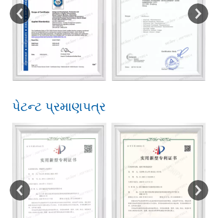
પેટન્ટ પ્રમાણપત્ર