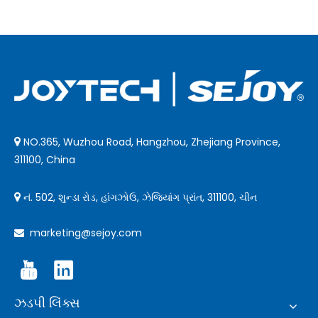
NO.365, Wuzhou Road, Hangzhou, Zhejiang Province,

311100, China
નં. 502, શુન્ડા રોડ, હાંગઝોઉ, ઝેજિયાંગ પ્રાંત, 311100, ચીન

marketing@sejoy.com

ઝડપી લિંક્સ