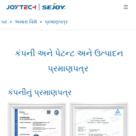
ઘર
»
અમારા વિશે
»
પ્રમાણપત્ર
કંપની અને પેટન્ટ અને ઉત્પાદન
પ્રમાણપત્ર
કંપનીનું પ્રમાણપત્ર