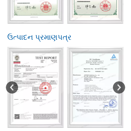
ઉત્પાદન પ્રમાણપત્ર