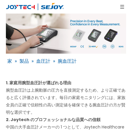
家
»
製品
»
血圧計
»
腕血圧計
1. 家庭用腕型血圧計が選ばれる理由
腕型血圧計は上腕動脈の圧力を直接測定するため、より正確であ
ると広く評価されています。毎日の家庭モニタリングには、家族
全員の正確で信頼性の高い測定値を確保できる腕血圧計の方が賢
明な選択です。
2. Joytech のプロフェッショナルな品質への信頼
中国の大手血圧計メーカーの 1 つとして、Joytech Healthcare