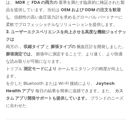
は、
MDR
と
FDA の両方の
基準を満たす臨床的に検証された製
品を提供しています。当社は
OEM および ODM の注文を歓迎
し
、信頼性の高い血圧張力計を求めるグローバル パートナーに
柔軟でプロフェッショナルなソリューションを提供します。
3. ユーザーエクスペリエンスを向上させる高度な機能ジョイテッ
クは
両方の
、収縮タイプ
と
膨張タイプの
腕血圧計を開発しました。
膨張測定では、
膨張中に測定することで、より速く、より快適
な読み取りが可能になります。
トリプル
測定モードにより
ホームモニタリングの精度が向上し
ます。
を介した Bluetooth または Wi-Fi 接続により、
Joytech
Health アプリ
毎日の結果を簡単に追跡できます。また、
カス
タム アプリ開発サポートも提供しています。
ブランドのニーズ
に合わせた