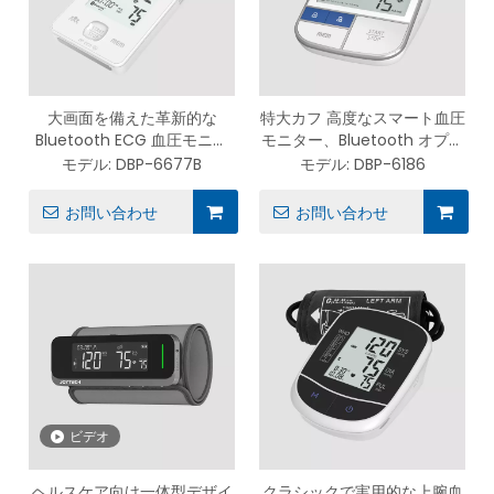
大画面を備えた革新的な
特大カフ 高度なスマート血圧
Bluetooth ECG 血圧モニタ
モニター、Bluetooth オプシ
ー DBP-6677B
ョン DBP-6186
モデル:
DBP-6677B
モデル:
DBP-6186
お問い合わせ
お問い合わせ
ビデオ
ヘルスケア向け一体型デザイ
クラシックで実用的な上腕血