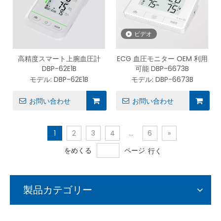
ビデオ
高精度スマート上腕血圧計
ECG 血圧モニター OEM 利用
DBP-62E1B
可能 DBP-6673B
モデル:
DBP-62E1B
モデル:
DBP-6673B
お問い合わせ
お問い合わせ
1
2
3
4
...
6
»
をめくる
ページ
行く
製品カテゴリー