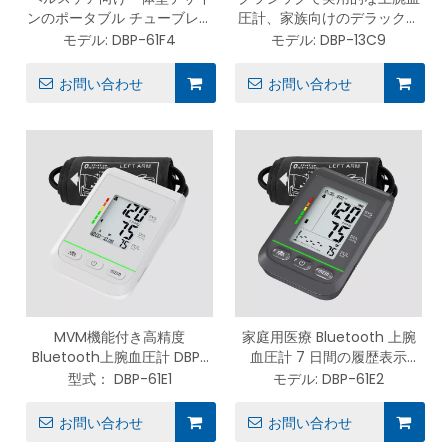
ンのポータブル チューブレス
圧計、家族向けのデラックス
上腕血圧計 DBP-61F4
キャリーケース付き DBP-
モデル:
DBP-61F4
モデル:
DBP-13C9
13C9
お問い合わせ
お問い合わせ
MVM機能付き高精度
家庭用医療 Bluetooth 上腕
Bluetooth上腕血圧計 DBP-
血圧計 7 日間の履歴表示
61E1
DBP-61E2
型式：
DBP-61E1
モデル:
DBP-61E2
お問い合わせ
お問い合わせ