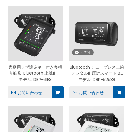
ビデオ
家庭用ノブ設定キー付き多機
Bluetooth チューブレス上腕
能自動 Bluetooth 上腕血圧
デジタル血圧計スマート BP
計 DBP-61E3
監視ソリューション DBP-
モデル:
DBP-61E3
モデル:
DBP-6293B
6293B
お問い合わせ
お問い合わせ