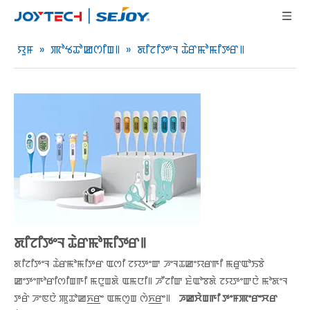
ꯌꯨꯝ
»
ꯄꯣꯠꯊꯣꯀꯁꯤꯡ꯫
»
ꯗꯤꯖꯤꯇꯦꯜ ꯊꯥꯔꯃꯣꯃꯤꯇꯔ꯫
ꯗꯤꯖꯤꯇꯦꯜ ꯊꯥꯔꯃꯣꯃꯤꯇꯔ꯫
ꯗꯤꯖꯤꯇꯦꯜ ꯊꯥꯔꯃꯣꯃꯤꯇꯔ ꯑꯁꯤ ꯖꯌꯇꯦꯛ ꯍꯦꯜꯊꯀꯦꯌꯔꯒꯤ ꯃꯔꯨꯑꯣꯏꯕꯥ
ꯀꯦꯇꯦꯒꯣꯔꯤꯁꯤꯡꯒꯤ ꯃꯅꯨꯡꯗꯥ ꯑꯃꯅꯤ꯫ ꯍꯧꯖꯤꯛ ꯐꯥꯑꯣꯕꯗꯥ ꯖꯌꯇꯦꯛꯅꯥ ꯃꯣꯗꯦꯜ
ꯇꯔꯥ ꯍꯦꯟꯅꯥ ꯄꯨꯊꯣꯀꯈ꯭ꯔꯦ ꯑꯃꯁꯨꯡ ꯁꯥꯈ꯭ꯔꯦ꯫
ꯍꯀꯆꯥꯡꯒꯤ ꯇꯦꯝꯄꯦꯔꯦꯆꯔ