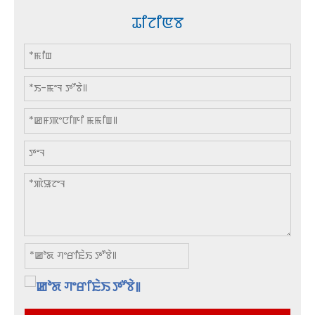
ꯊꯤꯖꯤꯟꯕ