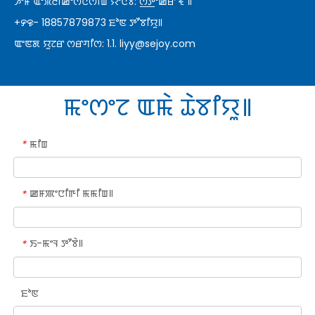
ꯍꯣꯝ ꯑꯦꯞꯂꯤꯀꯦꯁꯅꯁꯤꯡ ꯌꯣꯅꯕꯥ: ꯁ꯭ꯇꯣꯀꯔ ꯓꯧ꯫
+꯸꯶- 18857879873 ꯐꯣꯟ ꯇꯧꯕꯤꯌꯨ꯫
ꯑꯦꯟꯗ ꯌꯨꯖꯔ ꯁꯔꯚꯤꯁ: 1.1.
liyy@sejoy.com
ꯃꯦꯁꯦꯖ ꯑꯃꯥ ꯊꯥꯕꯤꯌꯨ꯫
ꯃꯤꯡ
*
ꯀꯝꯄꯦꯅꯤꯒꯤ ꯃꯃꯤꯡ꯫
*
ꯏ-ꯃꯦꯜ ꯇꯧꯕꯥ꯫
*
ꯐꯣꯟ