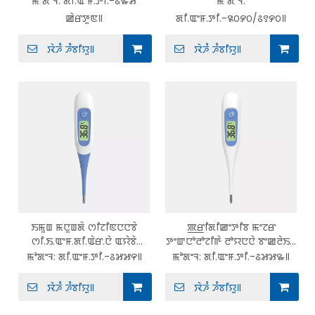
ꯃꯣꯗꯦꯜ:
ꯗꯤ.ꯑꯦꯝ.ꯇꯤ.-꯴꯳꯷
ꯃꯣꯗꯦꯜ:
ꯐ꯭ꯂꯦꯛꯁꯤꯕꯜ ꯇꯤꯞ ꯊꯥꯔꯃꯣꯃꯤꯇꯔ
ꯗꯤ.ꯑꯦꯝ.ꯇꯤ.-꯲꯰꯸꯰/꯴꯱꯸꯰
ꯀꯥꯔꯇꯨꯟ꯫
ꯗꯤ.ꯑꯦꯝ.ꯇꯤ.-꯲꯰꯸꯰/꯴꯱꯸꯰꯫
ꯂꯧꯊꯣꯀꯄꯥ ꯌꯥꯕꯥ ꯀꯦꯞ ꯀꯥꯔꯇꯨꯟ
ꯁꯤꯔꯤꯖ
ꯋꯥꯍꯪ ꯍꯪꯕꯤꯌꯨ꯫
ꯋꯥꯍꯪ ꯍꯪꯕꯤꯌꯨ꯫
ꯏꯃꯨꯡ ꯃꯅꯨꯡꯗꯥ ꯁꯤꯖꯤꯟꯅꯅꯕꯥ
ꯄ꯭ꯔꯤꯗꯤꯀꯦꯇꯤꯕ ꯃꯦꯖꯔ
ꯁꯤ.ꯏ.ꯑꯦꯝ.ꯗꯤ.ꯑꯥꯔ.ꯅꯥ ꯑꯌꯥꯕꯥ
ꯇꯦꯛꯅꯣꯂꯣꯖꯤꯒꯥ ꯂꯣꯌꯅꯅꯥ ꯕꯦꯀꯂꯥꯏꯠ
ꯄꯤꯔꯕꯥ ꯂꯥꯏꯠꯋꯦꯠ & ꯄꯣꯔꯇꯦꯕꯜ
ꯔꯤꯖꯤꯗ ꯇꯤꯞ ꯊꯥꯔꯃꯣꯃꯤꯇꯔ
ꯃꯣꯗꯦꯜ:
ꯗꯤ.ꯑꯦꯝ.ꯇꯤ.-꯴꯷꯷꯵꯫
ꯃꯣꯗꯦꯜ:
ꯗꯤ.ꯑꯦꯝ.ꯇꯤ.-꯴꯷꯷꯳꯫
ꯐ꯭ꯂꯦꯛꯁꯤꯕꯜ ꯇꯤꯞ ꯊꯥꯔꯃꯣꯃꯤꯇꯔ
ꯗꯤ.ꯑꯦꯝ.ꯇꯤ.-꯴꯷꯷꯳
ꯗꯤ.ꯑꯦꯝ.ꯇꯤ.-꯴꯷꯷꯵
ꯋꯥꯍꯪ ꯍꯪꯕꯤꯌꯨ꯫
ꯋꯥꯍꯪ ꯍꯪꯕꯤꯌꯨ꯫