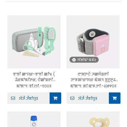
ꯚꯤꯗꯤꯑꯣ ꯑꯃꯥ꯫
ꯕꯦꯕꯤ ꯀꯦꯌꯔ-ꯕꯦꯕꯤ ꯀꯤꯠ (
ꯂꯦꯞꯇꯅꯥ ꯍꯀꯆꯥꯡꯒꯤ
ꯊꯥꯔꯃꯣꯃꯤꯇꯔ, ꯅꯥꯀꯣꯡꯒꯤ
ꯇꯦꯝꯄꯦꯔꯦꯆꯔ ꯃꯥꯄꯜ ꯕ꯭ꯂꯨꯇꯨꯊ
ꯑꯦꯁ꯭ꯄꯤꯔꯦꯇꯔ, ꯃꯄꯨꯡꯐꯥꯕꯥ ꯅꯦꯜ
ꯕꯦꯕꯤ ꯊꯥꯔꯃꯣꯃꯤꯇꯔ ꯗꯤꯖꯤꯇꯦꯜ
ꯃꯣꯗꯦꯜ:
ꯕꯤ.ꯁꯤ.-꯱꯰꯰꯫
ꯃꯣꯗꯦꯜ:
ꯗꯤ.ꯑꯦꯝ.ꯇꯤ.-꯴꯷꯵꯰꯫
ꯀꯦꯌꯔ ꯁꯦꯠ, ꯍꯦꯌꯥꯔ ꯕ꯭ꯔꯥꯁ)
ꯑꯣꯇꯣꯃꯦꯇꯤꯛ ꯐꯤꯕꯔ
ꯊꯥꯔꯃꯣꯃꯤꯇꯔ
ꯋꯥꯍꯪ ꯍꯪꯕꯤꯌꯨ꯫
ꯋꯥꯍꯪ ꯍꯪꯕꯤꯌꯨ꯫