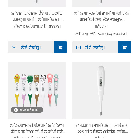
ꯐꯤꯕꯔ ꯑꯦꯂꯥꯔꯝ ꯂꯩꯕꯥ ꯑꯍꯂꯁꯤꯡ
ꯁꯤ.ꯏ.ꯑꯦꯝ.ꯗꯤ.ꯑꯥꯔ.ꯒꯤ ꯑꯌꯥꯕꯥ ꯍꯥꯏ
ꯑꯃꯁꯨꯡ ꯑꯉꯥꯡꯁꯤꯡꯒꯤꯗꯃꯛ
ꯄ꯭ꯔꯤꯁꯤꯁꯟ ꯋꯥꯇꯔꯞꯔꯨꯐ
ꯌꯥꯝꯅꯥ ꯊꯨꯅꯥ ꯄꯥꯕꯥ ꯔꯤꯖꯤꯗ ꯇꯤꯞ
ꯐ꯭ꯂꯦꯛꯁꯤꯕꯜ ꯇꯤꯞ ꯊꯥꯔꯃꯣꯃꯤꯇꯔ
ꯃꯣꯗꯦꯜ:
ꯗꯤ.ꯑꯦꯝ.ꯇꯤ.-꯴꯱꯷꯱꯫
ꯃꯣꯗꯦꯜ:
ꯊꯥꯔꯃꯣꯃꯤꯇꯔ ꯗꯤ.ꯑꯦꯝ.ꯇꯤ.-꯴꯱꯷꯱
ꯗꯤ.ꯑꯦꯝ.ꯇꯤ.-꯳꯰꯷꯲/꯴꯳꯷꯲
ꯗꯤ.ꯑꯦꯝ.ꯇꯤ.-꯳꯰꯷꯲/꯴꯳꯷꯲꯫
ꯋꯥꯍꯪ ꯍꯪꯕꯤꯌꯨ꯫
ꯋꯥꯍꯪ ꯍꯪꯕꯤꯌꯨ꯫
ꯚꯤꯗꯤꯑꯣ ꯑꯃꯥ꯫
ꯁꯤ.ꯏ.ꯑꯦꯝ.ꯗꯤ.ꯑꯥꯔ.ꯒꯤ ꯗꯤꯖꯤꯇꯦꯜ
ꯍꯦꯜꯊꯀꯦꯌꯔꯒꯤꯗꯃꯛ ꯍꯣꯌꯥꯏꯠ
ꯊꯥꯔꯃꯣꯃꯤꯇꯔ ꯇꯣꯉꯥꯟ ꯇꯣꯉꯥꯅꯕꯥ
ꯁ꯭ꯠꯔꯤꯃꯂꯥꯏꯟ ꯔꯤꯖꯤꯗ ꯇꯤꯞ
ꯃꯆꯨꯁꯤꯡ ꯋꯥꯇꯔꯞꯔꯨꯐ ꯕꯦꯕꯤ
ꯗꯤꯖꯤꯇꯦꯜ ꯊꯥꯔꯃꯣꯃꯤꯇꯔ