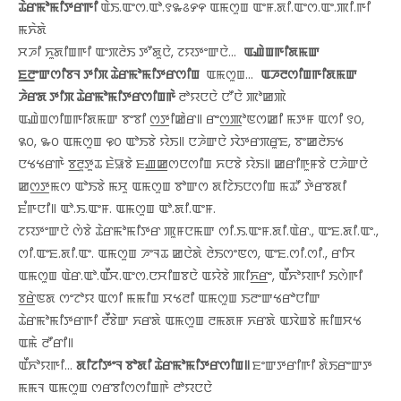
ꯊꯥꯔꯃꯣꯃꯤꯇꯔꯒꯤ
ꯑꯥꯏ.ꯑꯦꯁ.ꯑꯣ.꯱꯳꯴꯸꯵ ꯑꯃꯁꯨꯡ ꯑꯦꯝ.ꯗꯤ.ꯑꯦꯁ.ꯑꯦ.ꯄꯤ.ꯒꯤ
ꯃꯈꯥꯗꯥ
ꯆꯍꯤ ꯈꯨꯗꯤꯡꯒꯤ ꯑꯦꯞꯂꯥꯏ ꯇꯧꯗꯨꯅꯥ, ꯖꯌꯇꯦꯛꯅꯥ...
ꯑꯉꯥꯡꯒꯤꯗꯃꯛ
ꯐ꯭ꯂꯦꯛꯁꯤꯕꯜ ꯇꯤꯞ ꯊꯥꯔꯃꯣꯃꯤꯇꯔꯁꯤꯡ
ꯑꯃꯁꯨꯡ...
ꯑꯍꯂꯁꯤꯡꯒꯤꯗꯃꯛ
ꯍꯥꯔꯗ ꯇꯤꯞ ꯊꯥꯔꯃꯣꯃꯤꯇꯔꯁꯤꯡꯒꯥ
ꯂꯣꯌꯅꯅꯥ ꯅꯧꯅꯥ ꯄꯣꯀꯄꯥ
ꯑꯉꯥꯡꯁꯤꯡꯒꯤꯗꯃꯛ ꯕꯦꯕꯤ ꯁ꯭ꯇꯤꯀꯥꯔ꯫ ꯔꯦꯁ꯭ꯄꯣꯟꯁꯀꯤ ꯃꯇꯝ ꯑꯁꯤ ꯱꯰,
꯲꯰, ꯳꯰ ꯑꯃꯁꯨꯡ ꯶꯰ ꯑꯣꯏꯕꯥ ꯌꯥꯏ꯫ ꯅꯍꯥꯛꯅꯥ ꯋꯥꯇꯔꯞꯔꯨꯐ, ꯕꯦꯀꯂꯥꯏꯠ
ꯅꯠꯠꯔꯒꯥ ꯕ꯭ꯂꯨꯇꯨꯊ ꯐꯥꯎꯕꯥ ꯐꯉ꯭ꯀꯁꯅꯁꯤꯡ ꯈꯅꯕꯥ ꯌꯥꯏ꯫ ꯀꯔꯤꯒꯨꯝꯕꯥ ꯅꯍꯥꯛꯅꯥ
ꯀꯁ꯭ꯇꯃꯁ ꯑꯣꯏꯕꯥ ꯃꯆꯨ ꯑꯃꯁꯨꯡ ꯕꯣꯛꯁ ꯗꯤꯖꯥꯏꯅꯁꯤꯡ ꯃꯊꯧ ꯇꯥꯔꯕꯗꯤ
ꯐꯪꯒꯅꯤ꯫ ꯑꯣ.ꯏ.ꯑꯦꯝ. ꯑꯃꯁꯨꯡ ꯑꯣ.ꯗꯤ.ꯑꯦꯝ.
ꯖꯌꯇꯦꯛꯅꯥ ꯁꯥꯕꯥ ꯊꯥꯔꯃꯣꯃꯤꯇꯔ ꯄꯨꯝꯅꯃꯛ ꯁꯤ.ꯏ.ꯑꯦꯝ.ꯗꯤ.ꯑꯥꯔ., ꯑꯦꯐ.ꯗꯤ.ꯑꯦ.,
ꯁꯤ.ꯑꯦꯐ.ꯗꯤ.ꯑꯦ. ꯑꯃꯁꯨꯡ ꯍꯦꯜꯊ ꯀꯅꯥꯗꯥ ꯂꯥꯏꯁꯦꯟꯁ, ꯑꯦꯐ.ꯁꯤ.ꯁꯤ., ꯔꯤꯆ
ꯑꯃꯁꯨꯡ ꯑꯥꯔ.ꯑꯣ.ꯑꯩꯆ.ꯑꯦꯁ.ꯅꯆꯤꯡꯕꯅꯥ ꯑꯌꯥꯕꯥ ꯄꯤꯈ꯭ꯔꯦ, ꯑꯩꯈꯣꯌꯒꯤ ꯏꯁꯥꯒꯤ
ꯕ꯭ꯔꯥꯟꯗ ꯁꯦꯖꯣꯌ ꯑꯁꯤ ꯃꯃꯤꯡ ꯆꯠꯂꯤ ꯑꯃꯁꯨꯡ ꯏꯂꯦꯛꯠꯔꯣꯅꯤꯛ
ꯊꯥꯔꯃꯣꯃꯤꯇꯔꯒꯤ ꯂꯩꯕꯥꯛ ꯈꯔꯗꯥ ꯑꯃꯁꯨꯡ ꯂꯃꯗꯝ ꯈꯔꯗꯥ ꯑꯋꯥꯡꯕꯥ ꯃꯤꯡꯆꯠ
ꯑꯃꯥ ꯂꯧꯔꯤ꯫
ꯑꯩꯈꯣꯌꯒꯤ...
ꯗꯤꯖꯤꯇꯦꯜ ꯕꯣꯗꯤ ꯊꯥꯔꯃꯣꯃꯤꯇꯔꯁꯤꯡ꯫
ꯐꯦꯛꯇꯔꯤꯒꯤ ꯗꯥꯏꯔꯦꯛꯇ
ꯃꯃꯜ ꯑꯃꯁꯨꯡ ꯁꯔꯕꯤꯁꯁꯤꯡꯒꯥ ꯂꯣꯌꯅꯅꯥ