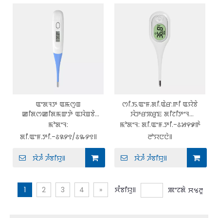
ꯑꯦꯗꯜꯇ ꯑꯃꯁꯨꯡ
ꯁꯤ.ꯏ.ꯑꯦꯝ.ꯗꯤ.ꯑꯥꯔ.ꯒꯤ ꯑꯌꯥꯕꯥ
ꯀꯤꯗꯁꯀꯤꯗꯃꯛꯇꯥ ꯑꯋꯥꯡꯕꯥ
ꯋꯥꯇꯔꯞꯔꯨꯐ ꯗꯤꯖꯤꯇꯦꯜ
ꯑꯦꯛꯌꯨꯔꯦꯁꯤ ꯂꯩꯕꯥ ꯋꯥꯇꯔꯞꯔꯨꯐ
ꯊꯥꯔꯃꯣꯃꯤꯇꯔ ꯏꯟꯁꯇꯦꯟꯇ ꯔꯤꯗ
ꯃꯣꯗꯦꯜ:
ꯃꯣꯗꯦꯜ:
ꯗꯤ.ꯑꯦꯝ.ꯇꯤ.-꯴꯷꯵꯹ꯒꯥ
ꯐ꯭ꯂꯦꯛꯁꯤꯕꯜ ꯇꯤꯞ ꯗꯤꯖꯤꯇꯦꯜ
ꯑꯦꯛꯌꯨꯔꯦꯠ ꯖꯝꯕꯣ ꯑꯦꯜ.ꯁꯤ.ꯗꯤ
ꯗꯤ.ꯑꯦꯝ.ꯇꯤ.-꯴꯲꯸꯱/꯴꯳꯸꯱꯫
ꯂꯣꯌꯅꯅꯥ꯫
ꯊꯥꯔꯃꯣꯃꯤꯇꯔ
ꯗꯤ.ꯑꯦꯝ.ꯇꯤ.-꯴꯲꯸꯱/꯴꯳꯸꯱
ꯋꯥꯍꯪ ꯍꯪꯕꯤꯌꯨ꯫
ꯋꯥꯍꯪ ꯍꯪꯕꯤꯌꯨ꯫
1
2
3
4
»
ꯆꯪꯕꯤꯌꯨ꯫
ꯄꯦꯖꯗꯥ
ꯆꯠꯂꯨ