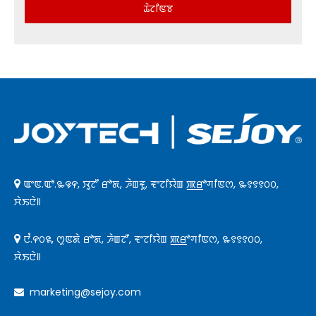
ꯊꯥꯖꯤꯟꯕ
ꯑꯦꯟ.ꯑꯣ.꯳꯶꯵, ꯋꯨꯖꯧ ꯔꯣꯗ, ꯍꯥꯡꯓꯨ, ꯓꯦꯖꯤꯌꯥꯡ ꯄ꯭ꯔꯣꯚꯤꯟꯁ, ꯳꯱꯱꯱꯰꯰,

ꯆꯥꯏꯅꯥ꯫
ꯅꯪ.꯵꯰꯲, ꯁꯨꯟꯗꯥ ꯔꯣꯗ, ꯍꯥꯡꯖꯧ, ꯓꯦꯖꯤꯌꯥꯡ ꯄ꯭ꯔꯣꯚꯤꯟꯁ, ꯳꯱꯱꯱꯰꯰,

ꯆꯥꯏꯅꯥ꯫
marketing@sejoy.com
