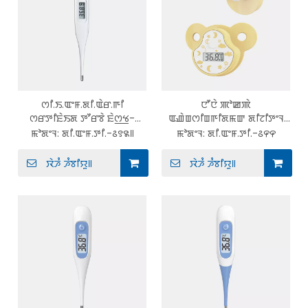
ꯁꯤ.ꯏ.ꯑꯦꯝ.ꯗꯤ.ꯑꯥꯔ.ꯒꯤ
ꯅꯧꯅꯥ ꯄꯣꯀꯄꯥ
ꯁꯔꯇꯤꯐꯥꯏꯗ ꯇꯧꯔꯕꯥ ꯐꯥꯁ꯭ꯠ-
ꯑꯉꯥꯡꯁꯤꯡꯒꯤꯗꯃꯛ ꯗꯤꯖꯤꯇꯦꯜ
ꯔꯤꯗꯤꯡ ꯔꯤꯖꯤꯗ ꯇꯤꯞ
ꯄꯦꯁꯤꯐꯥꯏꯌꯔ ꯕꯦꯕꯤ ꯊꯥꯔꯃꯣꯃꯤꯇꯔ
ꯃꯣꯗꯦꯜ:
ꯗꯤ.ꯑꯦꯝ.ꯇꯤ.-꯴꯱꯲꯫
ꯃꯣꯗꯦꯜ:
ꯗꯤ.ꯑꯦꯝ.ꯇꯤ.-꯴꯵꯵
ꯊꯥꯔꯃꯣꯃꯤꯇꯔꯒꯥ ꯂꯣꯌꯅꯅꯥ ꯑꯣꯗꯤꯕꯜ
ꯑꯃꯥ ꯐꯤꯕꯔ ꯅꯤꯄꯜ ꯁ꯭ꯇꯥꯏꯜ ꯕꯦꯕꯤ
ꯁꯤꯒꯅꯦꯜ
ꯊꯥꯔꯃꯣꯃꯤꯇꯔ
ꯋꯥꯍꯪ ꯍꯪꯕꯤꯌꯨ꯫
ꯋꯥꯍꯪ ꯍꯪꯕꯤꯌꯨ꯫