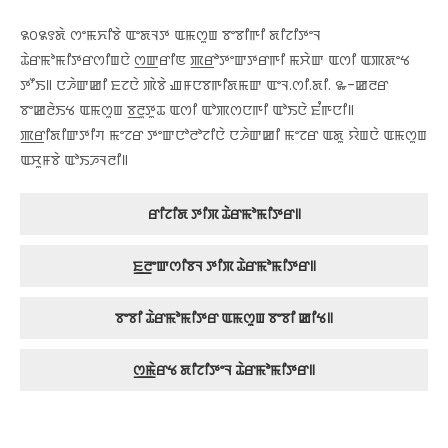
꯲꯰꯲꯱ꯗꯥ ꯁꯦꯃꯈꯤꯕꯥ ꯑꯦꯗꯜꯇ ꯑꯃꯁꯨꯡ ꯕꯦꯕꯤꯒꯤ ꯗꯤꯖꯤꯇꯦꯜ
ꯊꯥꯔꯃꯣꯃꯤꯇꯔꯁꯤꯡꯅꯥ ꯁ꯭ꯛꯔꯤꯟ ꯄ꯭ꯔꯣꯇꯦꯛꯇꯔꯒꯤ ꯃꯆꯥꯛ ꯑꯁꯤ ꯑꯄꯗꯦꯠ
ꯇꯧꯏ꯫ ꯅꯍꯥꯛꯀꯤ ꯐꯖꯅꯥ ꯄꯥꯕꯥ ꯉꯝꯅꯕꯒꯤꯗꯃꯛ ꯑꯦꯜ.ꯁꯤ.ꯗꯤ. ꯳-ꯀꯂꯔ
ꯕꯦꯀꯂꯥꯏꯠ ꯑꯃꯁꯨꯡ ꯕ꯭ꯂꯨꯇꯨꯊ ꯑꯁꯤ ꯑꯣꯄꯁꯅꯒꯤ ꯑꯣꯏꯅꯥ ꯐꯪꯒꯅꯤ꯫
ꯄ꯭ꯔꯤꯗꯤꯛꯇꯤꯚ ꯃꯦꯖꯔ ꯇꯦꯛꯅꯣꯂꯣꯖꯤꯅꯥ ꯅꯍꯥꯛꯀꯤ ꯃꯦꯖꯔ ꯑꯗꯨ ꯌꯥꯡꯅꯥ ꯑꯃꯁꯨꯡ
ꯑꯆꯨꯝꯕꯥ ꯑꯣꯏꯍꯜꯂꯤ꯫
ꯔꯤꯖꯤꯗ ꯇꯤꯞ ꯊꯥꯔꯃꯣꯃꯤꯇꯔ꯫
ꯐ꯭ꯂꯦꯛꯁꯤꯕꯜ ꯇꯤꯞ ꯊꯥꯔꯃꯣꯃꯤꯇꯔ꯫
ꯕꯦꯕꯤ ꯊꯥꯔꯃꯣꯃꯤꯇꯔ ꯑꯃꯁꯨꯡ ꯕꯦꯕꯤ ꯀꯤꯠ꯫
ꯁ꯭ꯃꯥꯔꯠ ꯗꯤꯖꯤꯇꯦꯜ ꯊꯥꯔꯃꯣꯃꯤꯇꯔ꯫