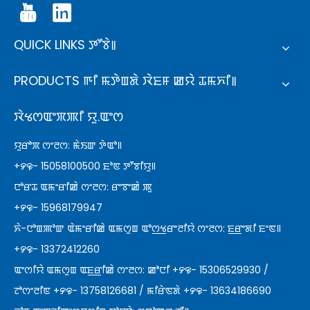
QUICK LINKS ꯇꯧꯕꯥ꯫
PRODUCTS ꯒꯤ ꯃꯇꯥꯡꯗꯥ ꯋꯥꯐꯝ ꯀꯌꯥ ꯊꯃꯈꯤ꯫
ꯋꯥꯠꯁꯑꯦꯞꯄꯤ ꯌꯨ.ꯑꯦꯁ
ꯌꯨꯔꯣꯞ ꯁꯦꯂꯁ: ꯃꯥꯏꯛ ꯇꯥꯑꯣ꯫
+꯸꯶- 15058100500 ꯐꯣꯟ ꯇꯧꯕꯤꯌꯨ꯫
ꯅꯣꯔꯊ ꯑꯃꯦꯔꯤꯀꯥ ꯁꯦꯂꯁ: ꯔꯦꯕꯦꯀꯥ ꯄꯨ
+꯸꯶- 15968179947
ꯈꯥ-ꯅꯣꯡꯄꯣꯛ ꯑꯥꯃꯦꯔꯤꯀꯥ ꯑꯃꯁꯨꯡ ꯑꯣꯁ꯭ꯠꯔꯦꯂꯤꯌꯥ ꯁꯦꯂꯁ: ꯐ꯭ꯔꯦꯗꯤ ꯐꯦꯟ꯫
+꯸꯶- 13372412260
ꯑꯦꯁꯤꯌꯥ ꯑꯃꯁꯨꯡ ꯑꯐ꯭ꯔꯤꯀꯥ ꯁꯦꯂꯁ: ꯀꯣꯅꯤ +꯸꯶- 15306529930 /
ꯖꯣꯁꯦꯂꯤꯟ +꯸꯶- 13758126681 / ꯃꯤꯔꯥꯟꯗꯥ +꯸꯶- 13634186690