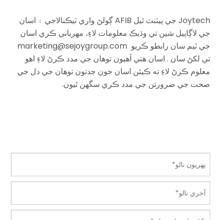
Joytech جي پيٽنٽ ٿيل AFIB ڳولڻ واري ٽيڪنالاجي ۽ اسان
جي لاڳاپيل شين تي وڌيڪ معلومات لاءِ، مهرباني ڪري
اسان
جي ٽيم
سان رابطو ڪريو
marketing@sejoygroup.com
تي لکڻ سان
.
اسان هتي آهيون توهان جي مدد ڪرڻ لاءِ اهو
معلوم ڪرڻ لاءِ ته ڪيئن اسان جون جدتون توهان جي دل جي
صحت جي ضرورتن جي مدد ڪري سگهن ٿيون.