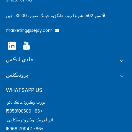
نمبر 502، شونڊا روڊ، هانگزو، جيانگ صوبو، 311100، چين

marketing@sejoy.com

جلدي لنڪس
پروڊڪٽس
WHATSAPP US
يورپ وڪرو: مائڪ تائو
+86- 15058100500
اتر آمريڪا وڪرو: ربيڪا پي
+86- 15968179947