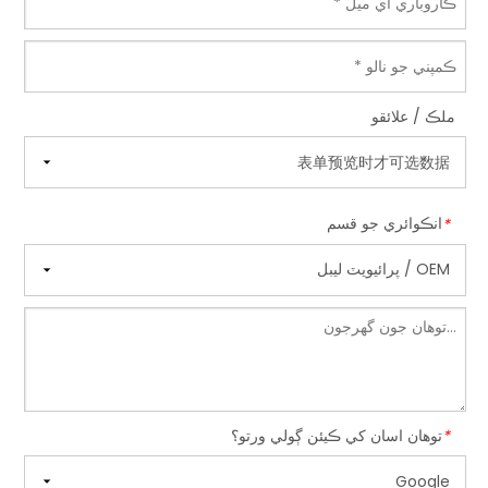
ملڪ / علائقو
انڪوائري جو قسم
*
توهان اسان کي ڪيئن ڳولي ورتو؟
*