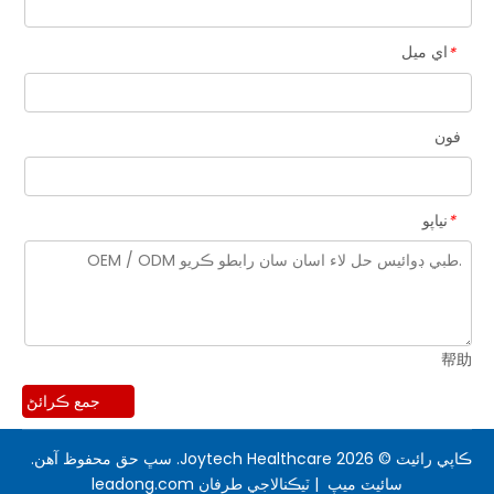
اي ميل
*
فون
نياپو
*
帮助
جمع ڪرائڻ
ڪاپي رائيٽ ©
2026
Joytech Healthcare. سڀ حق محفوظ آهن.
سائيٽ ميپ
| ٽيڪنالاجي طرفان
leadong.com