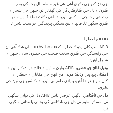
جي ڌڙڪن جي ڪري آهي. هي غير منظم تال رت کي پمپ
ڪرڻ ۾ دل جي ڪارڪردگي کي گھٽائي ٿو، جنهن جي نتيجي ۾
رت جي رت جي امڪاني اٽيريا ۾. اهي ڪلٽ دماغ ڏانهن سفر
ڪري سگهن ٿا، فالج ۽ ٻين سنگين پيچيدگين جو سبب بڻجن ٿا.
AFIB جا خطرا
AFIB سڀ کان وڌيڪ خطرناڪ arrhythmias مان هڪ آهي ان
جي وابستگي جي ڪري سخت صحت جي خطرن سان، جنهن ۾
شامل آهن:
وڌيل فالج جو خطرو
: AFIB وارن ماڻهن ۾ فالج جو شڪار ٿيڻ جا
امڪان پنج ڀيرا وڌيڪ هوندا آهن انهن جي مقابلي ۾ جيڪي ان
کان سواءِ هوندا آهن، بنيادي طور تي اٽيريا ۾ ڪلٽس جي ٺهڻ جي
ڪري.
دل جي ناڪامي
: ڊگھي عرصي تائين AFIB دل کي دٻائي سگھي
ٿي، ممڪن طور تي دل جي ناڪامي کي وڌائي يا وڌائي سگھي
ٿي.