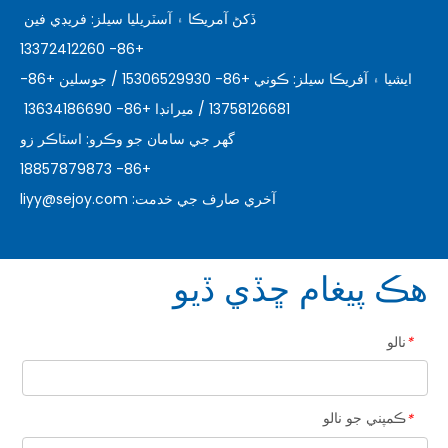
ڏکڻ آمريڪا ۽ آسٽريليا سيلز: فريڊي فين
+86- 13372412260
ايشيا ۽ آفريڪا سيلز: ڪوني +86- 15306529930 / جوسلين +86-
13758126681 / ميرانڊا +86- 13634186690
گھر جي سامان جو وڪرو: اسٽاڪر زو
+86- 18857879873
آخري صارف جي خدمت:
liyy@sejoy.com
هڪ پيغام ڇڏي ڏيو
نالو
*
ڪمپني جو نالو
*