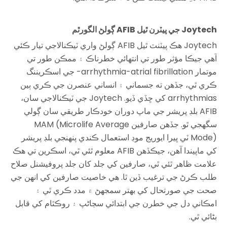
Joytech جي پيٽرن ٿيل AFIB ڳولڻ الگورٿم
Joytech هڪ پيٽنٽ ٿيل AFIB ڳولڻ واري ٽيڪنالاجي تيار ڪئي
آهي جيڪا مؤثر طور تي انتهائي خطرناڪ ۽ ممڪن طور تي
موتمار arrhythmia-atrial fibrillation- جي اسڪريننگ
ڪري ٿي، جڏهن ته جسماني ۽ انساني عنصرن جي ڪري ٻين
arrhythmias کي ڇڏي ڏيو. Joytech جي ٽيڪنالاجي سان،
AFIB بلڊ پريشر جي ماپ دوران خودڪار طريقي سان ڳولي
سگھجي ٿو. جڏهن صارفين MAM (Microlife Average
Mode) ٽي ڀيرا ايوريج موڊ استعمال ڪندي پنهنجي بلڊ پريشر
کي ماپيندا آهن، جيڪڏهن AFIB معلوم ٿئي ٿي، اسڪرين تي هڪ
علامت ظاهر ٿئي ٿي، صارفين کي جلد کان جلد پروفيشنل صلاح
طلب ڪرڻ جي ترغيب ڏين ٿا. هي خاصيت صارفين کي انهن جي
صحت جي صورتحال کي بهتر سمجهڻ ۾ مدد ڪري ٿي ۽
امڪاني دل جي خطرن جي ابتدائي سڃاڻپ ۽ روڪٿام کي قابل
بڻائي ٿي.