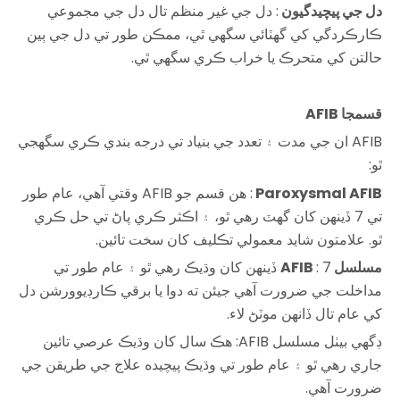
دل جي پيچيدگيون
: دل جي غير منظم تال دل جي مجموعي
ڪارڪردگي کي گھٽائي سگھي ٿي، ممڪن طور تي دل جي ٻين
حالتن کي متحرڪ يا خراب ڪري سگھي ٿي.
قسم
جا
AFIB
AFIB ان جي مدت ۽ تعدد جي بنياد تي درجه بندي ڪري سگهجي
ٿو:
Paroxysmal AFIB
: هن قسم جو AFIB وقتي آهي، عام طور
تي 7 ڏينهن کان گهٽ رهي ٿو، ۽ اڪثر ڪري پاڻ تي حل ڪري
ٿو. علامتون شايد معمولي تڪليف کان سخت تائين.
مسلسل AFIB
: 7 ڏينهن کان وڌيڪ رهي ٿو ۽ عام طور تي
مداخلت جي ضرورت آهي جيئن ته دوا يا برقي ڪارڊيوورشن دل
کي عام تال ڏانهن موٽڻ لاء.
ڊگھي بيٺل مسلسل AFIB: هڪ سال کان وڌيڪ عرصي تائين
جاري رهي ٿو ۽ عام طور تي وڌيڪ پيچيده علاج جي طريقن جي
ضرورت آهي.