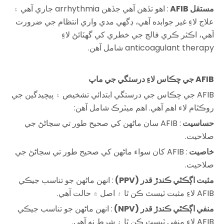
مستقل AFIB
: اهو تڏهن آهي جڏهن arrhythmia جاري آهي ۽
علاج لاءِ غير جوابده آهي، ڊگهي مدي واري انتظام جي ضرورت
آهي، اڪثر ڪري فالج جي خطري کي گهٽائڻ لاءِ
anticoagulant therapy شامل آهن.
AFIB جي چڪاس لاءِ درستگي جي ماپ
AFIB جي چڪاس جي درستگي ابتدائي تشخيص ۽ پيچيدگين جي
روڪٿام لاء اهم آهي. اهم ميٽرڪ شامل آهن:
حساسيت
: AFIB سان ماڻهن کي صحيح طور تي سڃاڻڻ جي
صلاحيت.
خاصيت
: AFIB کان سواء ماڻهن کي صحيح طور تي سڃاڻڻ جي
صلاحيت.
مثبت اڳڪٿي ڪندڙ قدر (PPV)
: انهن ماڻهن جو تناسب جيڪي
AFIB لاءِ مثبت ٽيسٽ ڪن ٿا ۽ اصل ۾ حالت آهي.
منفي اڳڪٿي ڪندڙ قدر (NPV)
: انهن ماڻهن جو تناسب جيڪي
AFIB لاءِ منفي ٽيسٽ ڪن ٿا ۽ شرط نه آهي.