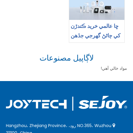
کي چونڊيو وڃي
ڇا عالمي خريد ڪندڙن
کي ڄاڻڻ گهرجي جڏهن
چين کان ميڊيڪل
ڊوائيسز جو سورسنگ
لاڳاپيل مصنوعات
مواد خالي آهي!
NO.365، Wuzhou روڊ، Hangzhou، Zhejiang Province،

311100، China