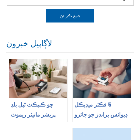
جمع ڪرائڻ
لاڳاپيل خبرون
5 فڪٽر ميڊيڪل
ڇو ڪنيڪٽ ٿيل بلڊ
ڊيوائس برانڊز جو جائزو
پريشر مانيٽر ريموٽ
وٺڻ گهرجي جڏهن پلس
مريضن جي نگراني لاءِ
آڪسيميٽر فراهم ڪندڙ
ضروري بڻجي رهيا آهن