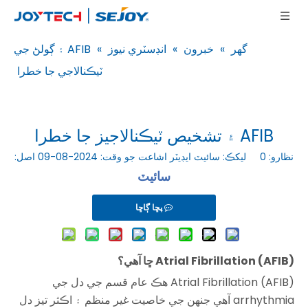
گهر
»
خبرون
»
انڊسٽري نيوز
»
AFIB ۽ ڳولڻ جي
ٽيڪنالاجي جا خطرا
AFIB ۽ تشخيص ٽيڪنالاجيز جا خطرا
نظارو:
0
ليکڪ: سائيٽ ايڊيٽر اشاعت جو وقت: 2024-08-09 اصل:
سائيٽ
پڇا ڳاڇا
Atrial Fibrillation (AFIB) ڇا آهي؟
Atrial Fibrillation (AFIB) هڪ عام قسم جي دل جي
arrhythmia آهي جنهن جي خاصيت غير منظم ۽ اڪثر تيز دل