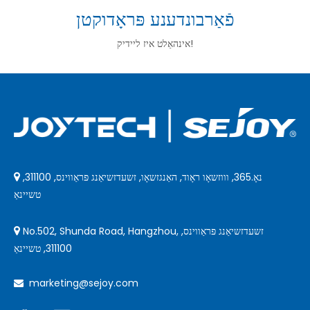
טשיינאַ
פֿאַרבונדענע פּראָדוקטן
אינהאַלט איז ליידיק!
נאָ.365, וווזשאָו ראָוד, האַנגזשאָו, זשעדזשיאַנג פּראַווינס, 311100,

טשיינאַ
No.502, Shunda Road, Hangzhou, זשעדזשיאַנג פּראַווינס,

311100, טשיינאַ
marketing@sejoy.com
