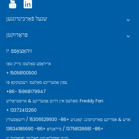
שנעל פֿאַרבינדונגען
פּראָדוקטן
ווהאַצאַפּפּ יו
אייראָפּע סאַלעס: מייק טאַו
+ 15058100500
צפון אַמעריקע סאַלעס: רעבעקקאַ פּו
+86- 15968179947
סאַלעס אין דרום אַמעריקע & אויסטראַליע: Freddy Fan
+ 13372412260
אזיע & אפריקע פארקויפונג: קאָנניע +86- 15306529930 / דזשאָסעלין
+86- 13758126681 / מיראַנדאַ +86- 13634186690
היים אַפּפּליאַנסע סאַלעס: סטאַקער זו