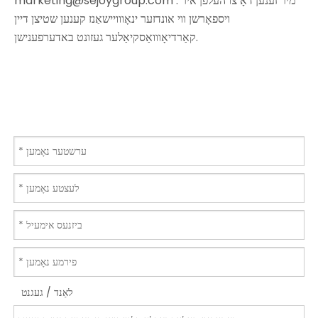
מיר זענען דאָ צו העלפֿן איר
.
marketing@sejoygroup.com
ויספאָרשן ווי אונדזער ינאָווויישאַנז קענען שטיצן דיין
קאַרדיאָווואַסקיאַלער געזונט באדערפענישן.
לאַנד / געגנט