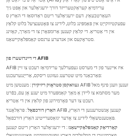
ערידמיאַ קעראַקטערייזד דורך ירעגיאַלער און אָפט גיך
העאַרטבעאַץ. דעם ירעגיאַלער ריטם ראַדוסאַז די האַרץ ס
עפעקטיווקייַט אין פּאַמפּינג בלוט, לידינג צו פּאָטענציעל בלוט קלאַץ
אין די אַטריאַ. די קלאַץ קענען אַרומפאָרן צו די מאַרך, קאָזינג
סטראָקעס און אנדערע ערנסט קאַמפּלאַקיישאַנז.
די דיינדזשערז פון AFIB
AFIB איז איינער פון די מערסט געפערלעך ערידמיאַז רעכט צו זיין
פאַרבאַנד מיט שטרענג געזונט ריסקס, אַרייַנגערעכנט:
געוואקסן סטראָוק ריזיקירן
: מענטשן מיט AFIB זענען וועגן פינף מאל
מער מסתּמא צו ליידן אַ מאַך קאַמפּערד מיט יענע אָן עס, בפֿרט
רעכט צו דער פאָרמירונג פון קלאַץ אין די אַטריאַ.
האַרץ דורכפאַל
: פּראַלאָנגד AFIB קענען אָנשטרענגען די האַרץ,
פּאַטענטשאַלי לידינג צו אָדער יגזאַסערייטינג האַרץ דורכפאַל.
קאַרדיאַק קאַמפּלאַקיישאַנז
: די ירעגיאַלער האַרץ ריטם קענען
פאַרמינערן די קוילעלדיק האַרץ עפעקטיווקייַט, פּאַטענטשאַלי