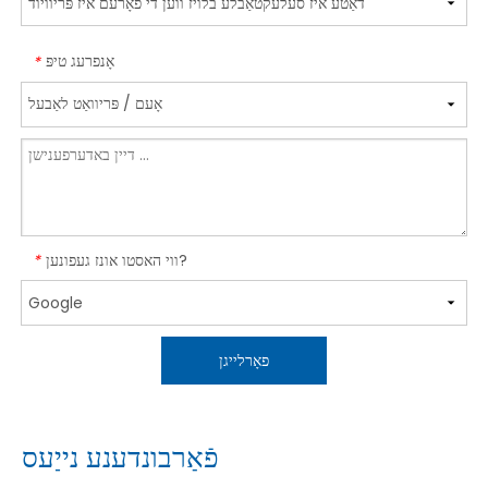
אָנפרעג טיפּ
*
ווי האסטו אונז געפונען?
*
פאָרלייגן
פֿאַרבונדענע נייַעס