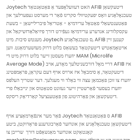
Joytech האט דעוועלאָפּעד אַ פּאַטאַנטאַד AFIB דיטעקשאַן
טעכנאָלאָגיע וואָס יפעקטיוולי סקרינז פֿאַר די מערסט געפערלעך און
פּאַטענטשאַלי פאַטאַל ערידמיאַ - אַטריאַל פיבריליישאַן - בשעת
עקסקלודינג אנדערע ערידמיאַז געפֿירט דורך פיזיאַלאַדזשיקאַל און
מענטש סיבות. מיט Joytech ס טעכנאָלאָגיע, AFIB קענען זיין
אויטאָמאַטיש דיטעקטאַד בעשאַס בלוט דרוק מעזשערמאַנט. ווען
יוזערז מעסטן זייער בלוט דרוק מיט די MAM (Microlife
Average Mode) דריי מאָל דורכשניטלעך מאָדע, אויב AFIB איז
דיטעקטאַד, אַ סימבאָל איז ארויס אויף דעם עקראַן, פּראַמפּטינג
יוזערז צו זוכן פאַכמאַן עצה ווי באַלד ווי מעגלעך. דער שטריך העלפּס
יוזערז בעסער פֿאַרשטיין זייער געזונט סטאַטוס און ינייבאַלז פרי
דיטעקשאַן און פאַרהיטונג פון פּאָטענציעל קאַרדיאַק ריסקס.
פֿאַר מער אינפֿאָרמאַציע אויף Joytech ס פּאַטאַנטאַד AFIB
דיטעקשאַן טעכנאָלאָגיע און אונדזער פֿאַרבונדענע פּראָדוקטן, ביטע
קאָנטאַקט
אונדזער מאַנשאַפֿט
דורך
שרייבן צו