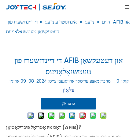
היים
»
נייַעס
»
אינדוסטריע נייַעס
»
די דיינדזשערז פון AFIB און
דעטעקשאַן טעטשנאָלאָגיעס
די דיינדזשערז פון AFIB און דעטעקשאַן
טעטשנאָלאָגיעס
קוקן:
0
מחבר: מאַפּע עדיטאָר אַרויסגעבן צייט: 09-08-2024 אָריגין:
פּלאַץ
פרעגן
וואָס איז אַטריאַל פיברילאַטיאָן (AFIB)?
אַטריאַל פיברילאַטיאָן (AFIB) איז אַ פּראָסט טיפּ פון קאַרדיאַק