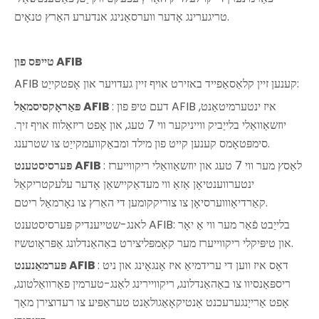
טריגערינג אָדער ווערסאַנינג אנדערע האַרץ טנאָים.
AFIB
פון
טייפּס
AFIB קענען זיין קלאַסאַפייד באזירט אויף זיין געדויער און אָפטקייַט:
: דעם טיפּ פון AFIB איז ינטערמיטאַנט,
פּאַראָקסיסמאַל AFIB
יוזשאַוואַלי בלייַביק ווייניקער ווי 7 טעג, און אָפט ריזאַלווז אויף זיך.
סימפּטאָמס קענען קייט פון מילד ומבאַקוועמקייַט צו שטרענג.
: לאַסץ מער ווי 7 טעג און יוזשאַוואַלי ריקווייערז
פּערסיסטענט AFIB
ינטערווענטיאָן אַזאַ ווי מעדאַקיישאַן אָדער עלעקטריקאַל
קאַרדיאָוווערסיאָן צו צוריקקומען די האַרץ צו נאָרמאַל ריטם.
לאנג-שטייענדיק פּערסיסטענט AFIB: בלייַבט פֿאַר מער ווי אַ יאָר
און טיפּיקלי ריקווייערז מער קאָמפּליצירט באַהאַנדלונג אַפּראָוטשיז.
: דאָס איז ווען די ערידמיאַ איז אָנגאָינג און ניט
פּערמאַנענט AFIB
ריספּאַנסיוו צו באַהאַנדלונג, ריקוויירינג לאַנג-טערמין פאַרוואַלטונג,
אָפט אַרייַנגערעכנט אַנטיקאָאַגולאַנט טעראַפּיע צו רעדוצירן מאַך