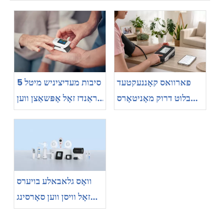
פארוואס קאָננעקטעד
5 סיבות מעדיציניש מיטל
בלוט דרוק מאָניטאָרס
בראַנדז זאָל אָפּשאַצן ווען
ווערן יקערדיק פֿאַר ווייַט
סעלינג אַ דויפעק
פּאַציענט מאָניטאָרינג
אָקסימעטער סאַפּלייער
וואָס גלאבאלע בויערס
זאָל וויסן ווען סאָרסינג
מעדיציניש דעוויסעס פֿון