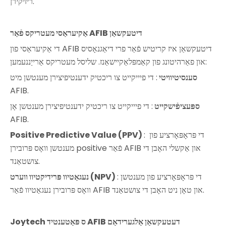
ריזיקירן.
אַקיעראַסי מעטריקס פֿאַר AFIB דיטעקשאַן
די אַקיעראַסי פון AFIB דיטעקשאַן איז קריטיש פֿאַר פרי דיאַגנאָסיס
און פאַרהיטונג פון קאַמפּלאַקיישאַנז. שליסל מעטריקס אַרייַננעמען:
סענסיטיוויטי
: די פיייקייט צו ריכטיק ידענטיפיצירן מענטשן מיט
AFIB.
ספּעציפֿישקייט
: די פיייקייט צו ריכטיק ידענטיפיצירן מענטשן אָן
AFIB.
: די פּראָפּאָרציע פון ​​
Positive Predictive Value (PPV)
מענטשן וואָס פּרובירן positive פֿאַר AFIB און אַקשלי האָבן די
צושטאַנד.
: די פּראָפּאָרציע פון ​​מענטשן
נעגאַטיוו פּרידיקטיוו ווערט (NPV)
וואָס פּרובירן נעגאַטיוו פֿאַר AFIB און טאָן ניט האָבן די צושטאַנד.
Joytech ס פּאַטענטיד AFIB דעטעקשאַן אַלגערידאַם