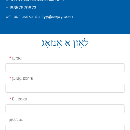
+ 18857879873
liyy@sejoy.com
ענד באנוצער סערוויס:
לאָזן אַ אָנזאָג
נאָמען
*
פירמע נאָמען
*
E- פּאָסט
*
טעלעפאָן