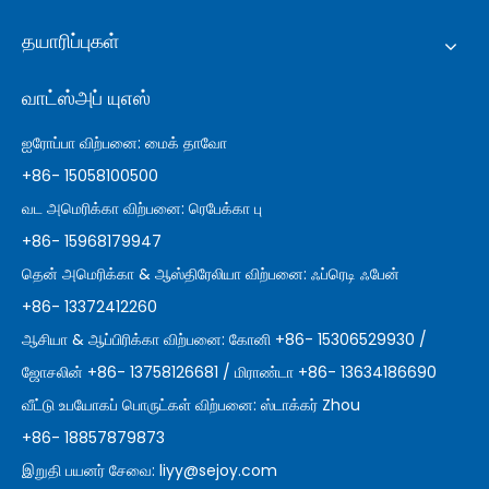
தயாரிப்புகள்
வாட்ஸ்அப் யுஎஸ்
ஐரோப்பா விற்பனை: மைக் தாவோ
+86- 15058100500
வட அமெரிக்கா விற்பனை: ரெபேக்கா பு
+86- 15968179947
தென் அமெரிக்கா & ஆஸ்திரேலியா விற்பனை: ஃப்ரெடி ஃபேன்
+86- 13372412260
ஆசியா & ஆப்பிரிக்கா விற்பனை: கோனி +86- 15306529930 /
ஜோசலின் +86- 13758126681 / மிராண்டா +86- 13634186690
வீட்டு உபயோகப் பொருட்கள் விற்பனை: ஸ்டாக்கர் Zhou
+86- 18857879873
இறுதி பயனர் சேவை:
liyy@sejoy.com