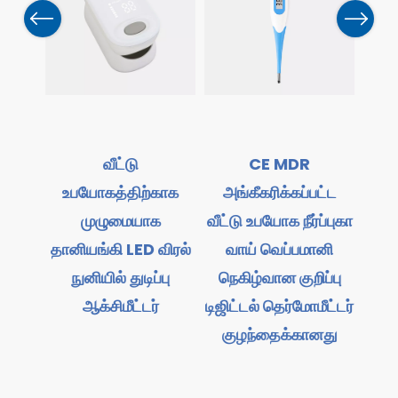
Previous
Next
ட்டை
வீட்டு
CE MDR
ம்ப்
உபயோகத்திற்காக
அங்கீகரிக்கப்பட்ட
உபய
ியான
முழுமையாக
வீட்டு உபயோக நீர்ப்புகா
ம்ப்
தானியங்கி LED விரல்
வாய் வெப்பமானி
அங்க
நுனியில் துடிப்பு
நெகிழ்வான குறிப்பு
துல
ஆக்சிமீட்டர்
டிஜிட்டல் தெர்மோமீட்டர்
மூல
குழந்தைக்கானது
புள
க