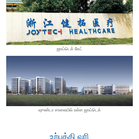
ஜாய்டெக் கேட்
ஷுண்டா சாலையில் உள்ள ஜாய்டெக்
உற்பத்தி வரி