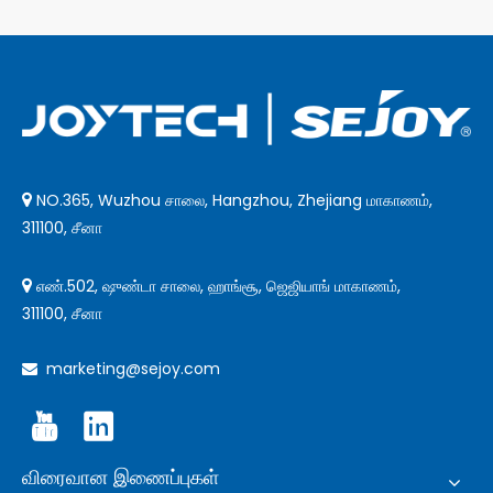
NO.365, Wuzhou சாலை, Hangzhou, Zhejiang மாகாணம்,

311100, சீனா
எண்.502, ஷுண்டா சாலை, ஹாங்சூ, ஜெஜியாங் மாகாணம்,

311100, சீனா
marketing@sejoy.com

விரைவான இணைப்புகள்