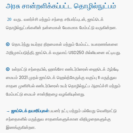
அரசு சான்றளிக்கப்பட்ட தொழில்நுட்பம்
வருட வளர்ச்சி மற்றும் சந்தை சரிபார்ப்புடன், ஜாய்டெக்
20
தொழில்நுட்பங்களின் நன்மைகள் வேகமாக மேம்பட்டு வருகின்றன.
தொடர்ந்து உயர்தர திறமைகள் மற்றும் மேம்பட்ட உபகரணங்களை

அறிமுகப்படுத்தி, ஜாய்டெக் வருவாய் USD250 மில்லியனை எட்டியது.
உள்நாட்டு சந்தையில், ஹாங்சோ எண்டர்பிரைஸ் ஹைடெக் ஆர்&டி

மையம் 2021 முதல் ஜாய்டெக் ஹெல்த்கேருக்கு வகுப்பு II மருத்துவ
சாதன முனிசிபல் எண்டர்பிரைஸ் உயர் தொழில்நுட்ப ஆராய்ச்சி மற்றும்
மேம்பாட்டு மையச் சான்றிதழை வழங்கியுள்ளது.
ஜாய்டெக் தயாரிப்புகள்
பயனர் நட்பு மற்றும் பல்வேறு வெளிநாட்டு
→
சந்தைகளில் மருத்துவ சாதனங்களுக்கான விதிமுறைகளுக்கு
இணங்குகின்றன.