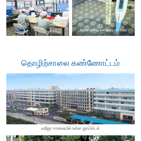
தொழிற்சாலை கண்ணோட்டம்
வுஜோ சாலையில் உள்ள ஜாய்டெக்