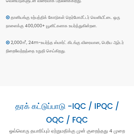
வெளியீடுகளுடன் விரைவாக பதிலளிக்கிறது.
தானியங்கு உற்பத்திக் கோடுகள் தெர்மோமீட்டர் வெளியீட்டை ஒரு

நாளைக்கு 400,000+ யூனிட்களாக உயர்த்துகின்றன.
2,000㎡, 24m-உயர்ந்த ஸ்மார்ட் கிடங்கு விரைவான, பெரிய ஆர்டர்

நிறைவேற்றத்தை உறுதி செய்கிறது.
தரக் கட்டுப்பாடு -IQC / IPQC /
OQC / FQC
ஒவ்வொரு தயாரிப்பும் ஏற்றுமதிக்கு முன் குறைந்தது 4 முறை