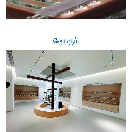
ஷோரூம்