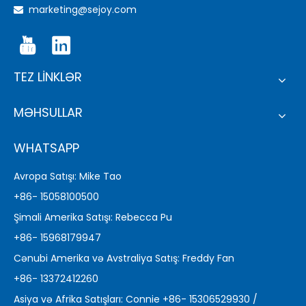
marketing@sejoy.com

TEZ LİNKLƏR
MƏHSULLAR
WHATSAPP
Avropa Satışı: Mike Tao
+86- 15058100500
Şimali Amerika Satışı: Rebecca Pu
+86- 15968179947
Cənubi Amerika və Avstraliya Satış: Freddy Fan
+86- 13372412260
Asiya və Afrika Satışları: Connie +86- 15306529930 /