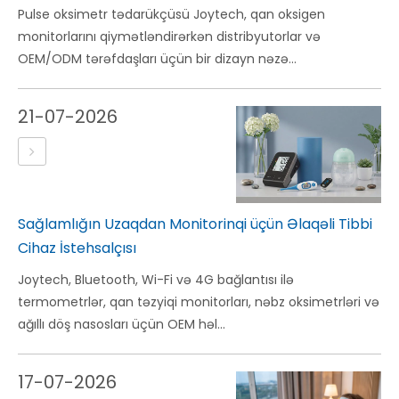
Pulse oksimetr tədarükçüsü Joytech, qan oksigen
monitorlarını qiymətləndirərkən distribyutorlar və
OEM/ODM tərəfdaşları üçün bir dizayn nəzə...
21-07-2026
Sağlamlığın Uzaqdan Monitorinqi üçün Əlaqəli Tibbi
Cihaz İstehsalçısı
Joytech, Bluetooth, Wi-Fi və 4G bağlantısı ilə
termometrlər, qan təzyiqi monitorları, nəbz oksimetrləri və
ağıllı döş nasosları üçün OEM həl...
17-07-2026