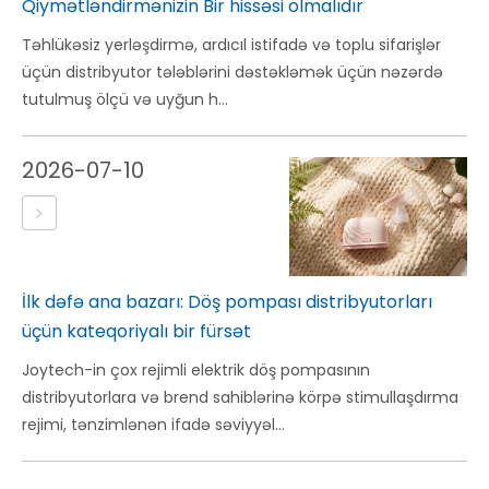
Qiymətləndirmənizin Bir hissəsi olmalıdır
Təhlükəsiz yerləşdirmə, ardıcıl istifadə və toplu sifarişlər
üçün distribyutor tələblərini dəstəkləmək üçün nəzərdə
tutulmuş ölçü və uyğun h...
2026-07-10
İlk dəfə ana bazarı: Döş pompası distribyutorları
üçün kateqoriyalı bir fürsət
Joytech-in çox rejimli elektrik döş pompasının
distribyutorlara və brend sahiblərinə körpə stimullaşdırma
rejimi, tənzimlənən ifadə səviyyəl...