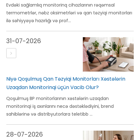
Evdəki sağlamlıq monitorinq cihazlarının rəqəmsal
termometrlər, nəbz oksimetrləri və qan təzyiqi monitorları
ilə səhiyyəyə hazırlığı və prof...
31-07-2026
Niyə Qoşulmuş Qan Təzyiqi Monitorları Xəstələrin
Uzaqdan Monitorinqi üçün Vacib Olur?
Qoşulmuş BP monitorlarının xəstələrin uzaqdan
monitorinqi iş axınlarını necə dəstəklədiyini, brend
sahiblərinə və distribyutorlara teletibb ...
28-07-2026