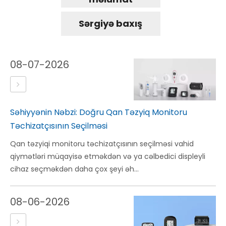
Sərgiyə baxış
08-07-2026
Səhiyyənin Nəbzi: Doğru Qan Təzyiq Monitoru
Təchizatçısının Seçilməsi
Qan təzyiqi monitoru təchizatçısının seçilməsi vahid
qiymətləri müqayisə etməkdən və ya cəlbedici displeyli
cihaz seçməkdən daha çox şeyi əh...
08-06-2026