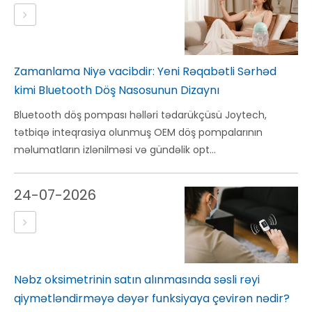
Zamanlama Niyə vacibdir: Yeni Rəqabətli Sərhəd
kimi Bluetooth Döş Nasosunun Dizaynı
Bluetooth döş pompası həlləri tədarükçüsü Joytech,
tətbiqə inteqrasiya olunmuş OEM döş pompalarının
məlumatların izlənilməsi və gündəlik opt...
24-07-2026
Nəbz oksimetrinin satın alınmasında səsli rəyi
qiymətləndirməyə dəyər funksiyaya çevirən nədir?