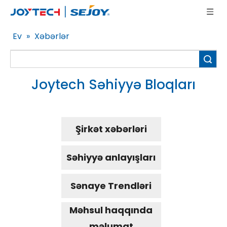
Ev
»
Xəbərlər
Axtar
Joytech Səhiyyə Bloqları
Şirkət xəbərləri
Səhiyyə anlayışları
Sənaye Trendləri
Məhsul haqqında
məlumat