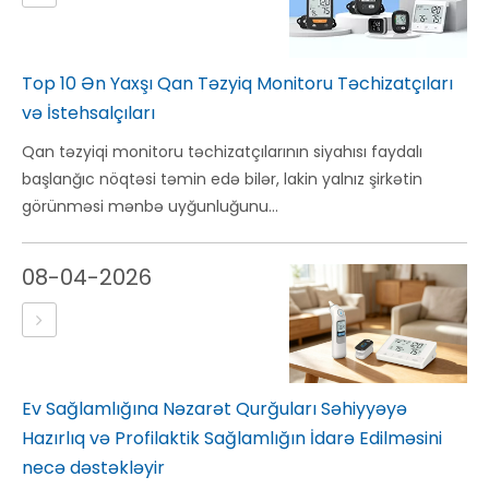
Top 10 Ən Yaxşı Qan Təzyiq Monitoru Təchizatçıları
və İstehsalçıları
Qan təzyiqi monitoru təchizatçılarının siyahısı faydalı
başlanğıc nöqtəsi təmin edə bilər, lakin yalnız şirkətin
görünməsi mənbə uyğunluğunu...
08-04-2026
Ev Sağlamlığına Nəzarət Qurğuları Səhiyyəyə
Hazırlıq və Profilaktik Sağlamlığın İdarə Edilməsini
necə dəstəkləyir