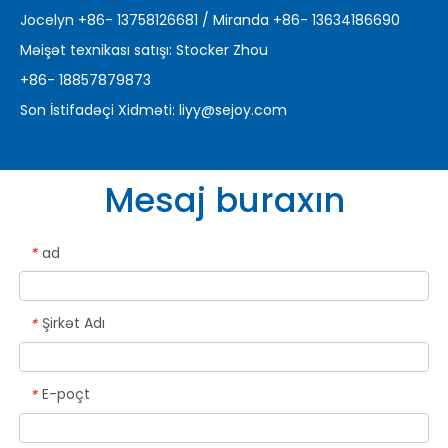
Jocelyn +86- 13758126681 / Miranda +86- 13634186690
Məişət texnikası satışı: Stocker Zhou
+86- 18857879873
Son İstifadəçi Xidməti:
liyy@sejoy.com
Mesaj buraxın
ad
*
Şirkət Adı
*
E-poçt
*