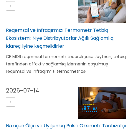
Rəqəmsal və İnfraqırmızı Termometr Tətbiq
Ekosistemi: Niyə Distribyutorlar Ağıllı Sağlamlıq
İdarəçiliyinə keçməlidirlər
CE MDR rəqəmsal termometr tədarükçüsü Joytech, tətbiq
tərəfindən effektiv sağlamlıq izləmənin qoşulmuş
rəqəmsal və infraqırmızı termometr xə...
2026-07-14
Nə üçün Ölçü və Uyğunluq Pulse Oksimetr Təchizatçı