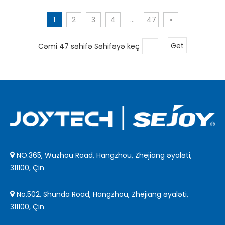
1
2
3
4
...
47
»
Cəmi 47 səhifə Səhifəyə keç
Get
NO.365, Wuzhou Road, Hangzhou, Zhejiang əyaləti,

311100, Çin
No.502, Shunda Road, Hangzhou, Zhejiang əyaləti,

311100, Çin