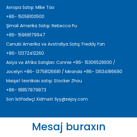
Avropa Satışı: Mike Tao
+86- 15058100500
Şimali Amerika Satışı: Rebecca Pu
+86- 15968179947
Cənubi Amerika və Avstraliya Satış: Freddy Fan
+86- 13372412260
Asiya və Afrika Satışları: Connie +86- 15306529930 /
Jocelyn +86- 13758126681 / Miranda +86- 13634186690
Məişət texnikası satışı: Stocker Zhou
+86- 18857879873
Son İstifadəçi Xidməti:
liyy@sejoy.com
Mesaj buraxın