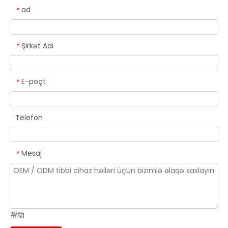
ad
*
Şirkət Adı
*
E-poçt
*
Telefon
Mesaj
*
帮助