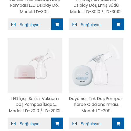
Pompası LED Dsiplay Döş
Dsiplay Döş Emiş Südü
Emiş Südü Pompası
Pompası
Model:
LD-3011L
Model:
LD-3010 / LD-3010L
Sorğulayın
Sorğulayın
LED İşıqlı Səssiz Vakuum
Dayanıqlı Tək Döş Pompası
Döş Pompası İkiqat
Körpə Qidalandırması
Elektrikli Döş Pompası
üçün Avtomatik Elektrikli
Model:
LD-2010 / LD-2010L
Model:
LD-209
Döş Pompası
Sorğulayın
Sorğulayın