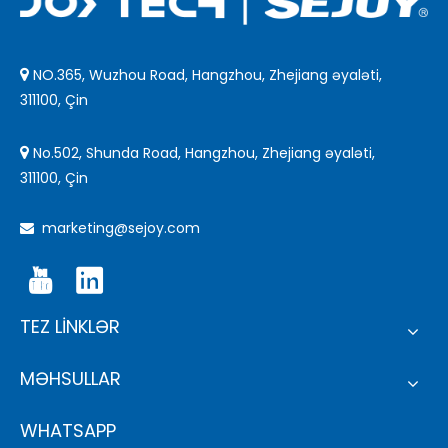
NO.365, Wuzhou Road, Hangzhou, Zhejiang əyaləti,

311100, Çin
No.502, Shunda Road, Hangzhou, Zhejiang əyaləti,

311100, Çin
marketing@sejoy.com

TEZ LİNKLƏR
MƏHSULLAR
WHATSAPP