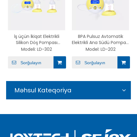
İş üçün İkiqat Elektrikli
BPA Pulsuz Avtomatik
Silikon Döş Pompası
Elektrikli Ana Südü Pompası
Elektron Döş Pompası
Sarı Tək Elektron Döş
Modeli:
LD-302
Model:
LD-202
Pompası
Sorğulayın
Sorğulayın
Məhsul Kateqoriya