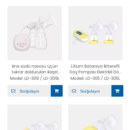
Ana südü nasosu üçün
Litium Batareya İkitərəfli
təkrar doldurulan ikiqat
Döş Pompası Elektrikli Döş
optimal döş pompası
Pompası
Model:
LD-309 / LD-309L
Modeli:
LD-305 / LD-305L
Sorğulayın
Sorğulayın