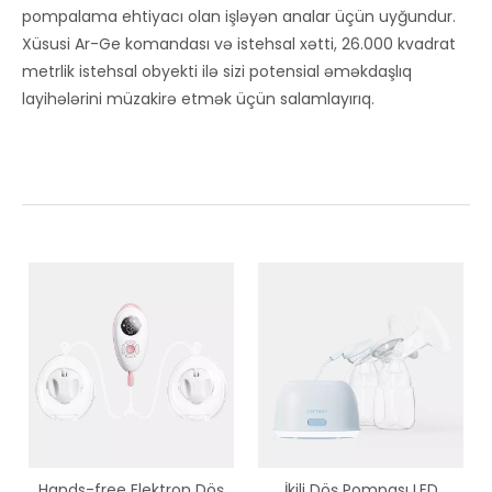
pompalama ehtiyacı olan işləyən analar üçün uyğundur.
Xüsusi Ar-Ge komandası və istehsal xətti, 26.000 kvadrat
metrlik istehsal obyekti ilə sizi potensial əməkdaşlıq
layihələrini müzakirə etmək üçün salamlayırıq.
Hands-free Elektron Döş
İkili Döş Pompası LED