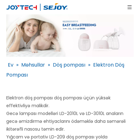
Ev
»
Məhsullar
»
Döş pompası
»
Elektron Döş
Pompası
Elektron döş pompası döş pompası üçün yüksək
effektivliyə malikdir.
Gecə lampası modelləri LD-2010L və LD-3010L anaların
gecə əmizdirmə ehtiyaclarını ödəməklə daha səmərəli
ikitərəfli nasosu təmin edir.
Yığcam və portativ LD-209 döş pompası yolda