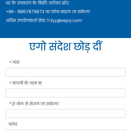
घर के उपकरण के बिक्री: स्टॉकर झोउ
+86- 18857879873 पर फोन कइल जा सकेला
अंतिम उपयोगकर्ता सेवा: 1।
liyy@sejoy.com
एगो संदेश छोड़ दीं
नांव
*
कंपनी के नाम बा
*
ई-मेल से भेजल जा सकेला
*
फोन