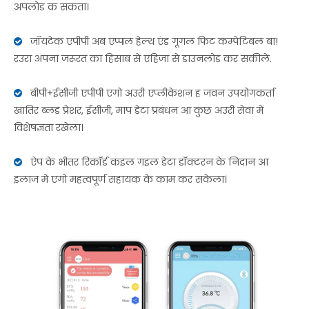
अपलोड क सकता।
जॉयटेक एपीपी अब एप्पल हेल्थ एंड गूगल फिट कम्पेटिबल बा!

रउरा अपना जरूरत का हिसाब से एहिजा से डाउनलोड कर सकीलें.
बीपी+ईसीजी एपीपी एगो अउरी एप्लीकेशन ह जवन उपयोगकर्ता

खातिर ब्लड प्रेशर, ईसीजी, माप डेटा प्रबंधन आ कुछ अउरी सेवा में
विशेषज्ञता रखेला।
ऐप के भीतर रिकॉर्ड कइल गइल डेटा डॉक्टरन के निदान आ

इलाज में एगो महत्वपूर्ण सहायक के काम कर सकेला।