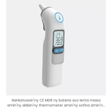
Nankatoavin'ny CE MDR ny bateria avo lenta miasa
amin'ny alàlan'ny thermometer amin'ny sofina amin'ny
infrared Bluetooth ho an'ny fampiasana an-trano