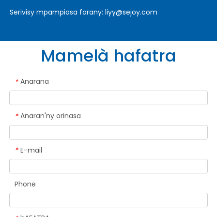
Serivisy mpampiasa farany:
liyy@sejoy.com
Mamelà hafatra
Anarana
*
Anaran'ny orinasa
*
E-mail
*
Phone