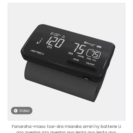
Video
Fanaraha-maso tosi-dra miaraka amin'ny batterie Li
azo averina azo averina avo lenta avo lenta avo.