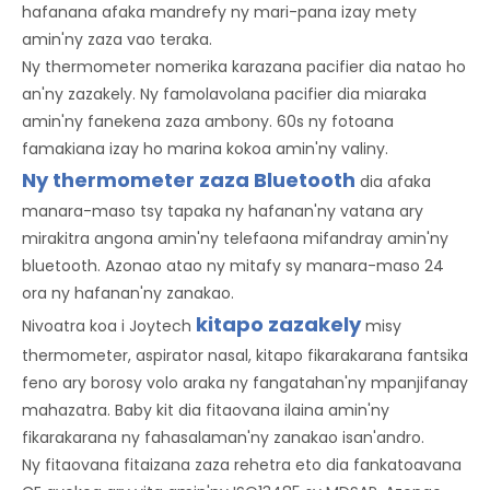
hafanana afaka mandrefy ny mari-pana izay mety
amin'ny zaza vao teraka.
Ny thermometer nomerika karazana pacifier dia natao ho
an'ny zazakely. Ny famolavolana pacifier dia miaraka
amin'ny fanekena zaza ambony. 60s ny fotoana
famakiana izay ho marina kokoa amin'ny valiny.
Ny thermometer zaza Bluetooth
dia afaka
manara-maso tsy tapaka ny hafanan'ny vatana ary
mirakitra angona amin'ny telefaona mifandray amin'ny
bluetooth. Azonao atao ny mitafy sy manara-maso 24
ora ny hafanan'ny zanakao.
kitapo zazakely
Nivoatra koa i Joytech
misy
thermometer, aspirator nasal, kitapo fikarakarana fantsika
feno ary borosy volo araka ny fangatahan'ny mpanjifanay
mahazatra. Baby kit dia fitaovana ilaina amin'ny
fikarakarana ny fahasalaman'ny zanakao isan'andro.
Ny fitaovana fitaizana zaza rehetra eto dia fankatoavana