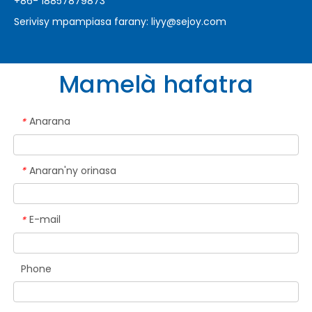
+86- 18857879873
Serivisy mpampiasa farany:
liyy@sejoy.com
Mamelà hafatra
Anarana
*
Anaran'ny orinasa
*
E-mail
*
Phone