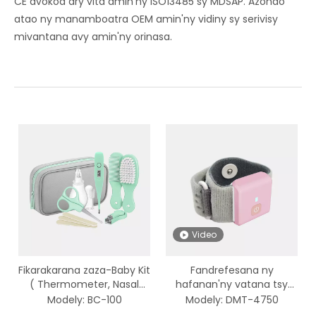
CE avokoa ary vita amin'ny ISO13485 sy MDSAP. Azonao
atao ny manamboatra OEM amin'ny vidiny sy serivisy
mivantana avy amin'ny orinasa.
Video
Fikarakarana zaza-Baby Kit
Fandrefesana ny
( Thermometer, Nasal
hafanan'ny vatana tsy
Aspirator, Set Fikarakarana
mitsaha-mitombo
Modely:
BC-100
Modely:
DMT-4750
Fantsika feno, Borosy volo)
amin'ny thermometer