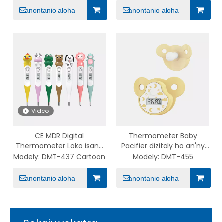
an'ny zazakely Bluetooth
anontanio aloha
anontanio aloha
nomerika mandeha ho
azy ny thermometer tazo
Video
CE MDR Digital
Thermometer Baby
Thermometer Loko isan-
Pacifier dizitaly ho an'ny
karazany tsy tantera-
zaza vao teraka
Modely:
DMT-437 Cartoon
Modely:
DMT-455
drano Baby Flexible Tip
Fanamarinana ny
Thermometer miaraka
Thermometer zazakely
anontanio aloha
anontanio aloha
amin'ny satroka azo
amin'ny tazo
esorina Cartoon Series