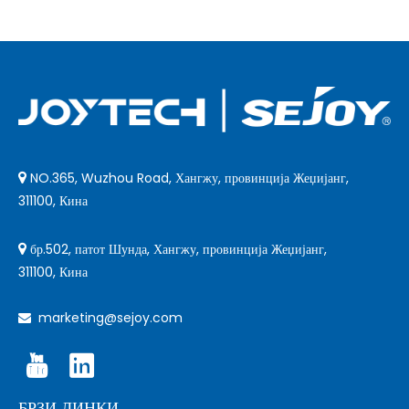
NO.365, Wuzhou Road, Хангжу, провинција Жеџијанг,

311100, Кина
бр.502, патот Шунда, Хангжу, провинција Жеџијанг,

311100, Кина
marketing@sejoy.com

БРЗИ ЛИНКИ