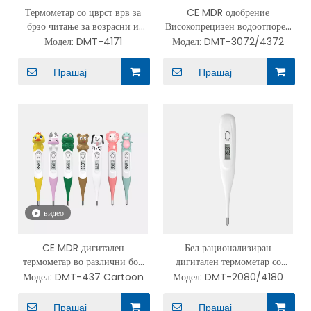
Термометар со цврст врв за
CE MDR одобрение
брзо читање за возрасни и
Високопрецизен водоотпорен
деца со аларм за треска DMT-
флексибилен термометар со
Модел:
DMT-4171
Модел:
DMT-3072/4372
4171
врв DMT-3072/4372
Прашај
Прашај
видео
CE MDR дигитален
Бел рационализиран
термометар во различни бои
дигитален термометар со
Водоотпорен бебешки
цврст врв за здравствена
Модел:
DMT-437 Cartoon
Модел:
DMT-2080/4180
флексибилен термометар со
заштита DMT-2080/4180
отстранливо капаче Цртани
Прашај
Прашај