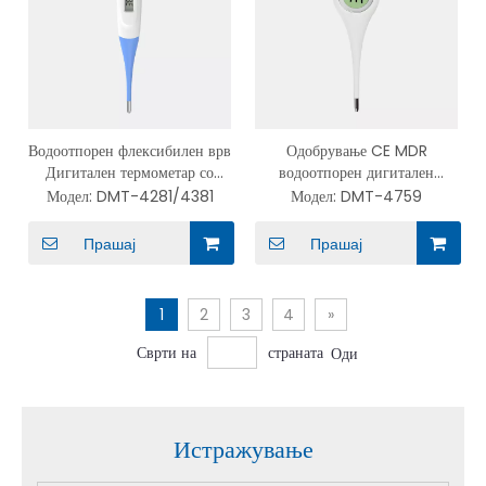
Водоотпорен флексибилен врв
Одобрување CE MDR
Дигитален термометар со
водоотпорен дигитален
висока прецизност за
термометар Инстантно читање
Модел:
DMT-4281/4381
Модел:
DMT-4759
возрасни и деца DMT-
точно со Jumbo LCD
4281/4381
Прашај
Прашај
1
2
3
4
»
Сврти на
страната
Оди
Истражување