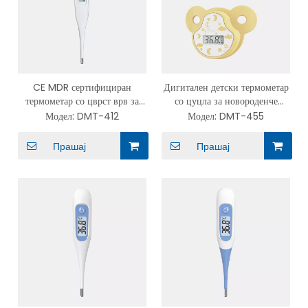
CE MDR сертифициран
Дигитален детски термометар
термометар со цврст врв за
со цуцла за новороденче
брзо читање со звучен сигнал
Проверете дали има бебешки
Модел:
DMT-412
Модел:
DMT-455
термометар во стил на
брадавици со треска
Прашај
Прашај