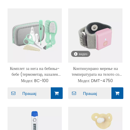
видео
Комплет за нега на бебиња-
Континуирано мерење на
бебе (термометар, назален
температурата на телото со
аспиратор, комплетен сет за
Bluetooth за бебички
Модел:
BC-100
Модел:
DMT-4750
нега на нокти, четка за коса)
термометар Дигитален
автоматски термометар за
Прашај
Прашај
треска