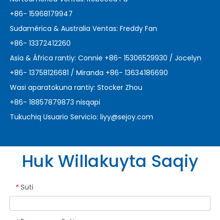
+86- 15968179947
Sudamérica & Australia Ventas: Freddy Fan
+86- 13372412260
Asia & África rantiy: Connie +86- 15306529930 / Jocelyn
+86- 13758126681 / Miranda +86- 13634186690
Wasi aparatokuna rantiy: Stocker Zhou
+86- 18857879873 nisqapi
Tukuchiq Usuario Servicio:
liyy@sejoy.com
Huk Willakuyta Saqiy
Suti
*