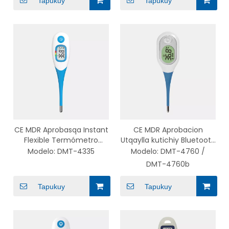
Tapukuy
Tapukuy
4281/4381
CE MDR Aprobasqa Instant
CE MDR Aprobacion
Flexible Termómetro
Utqaylla kutichiy Bluetooth
Digital
Electrónico Termómetro
Modelo:
DMT-4335
Modelo:
DMT-4760 /
Impermeable Wawapaq
DMT-4760b
Tapukuy
Tapukuy