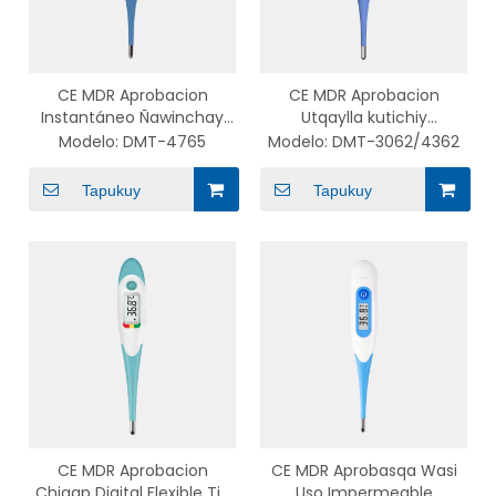
CE MDR Aprobacion
CE MDR Aprobacion
Instantáneo Ñawinchay
Utqaylla kutichiy
Wawa Flexible Consejo
Impermeable Flexible
Modelo:
DMT-4765
Modelo:
DMT-3062/4362
Termómetro Electrónico
Digital Termómetro
nisqawan retroiluminación
Wawakunapaq
Tapukuy
Tapukuy
CE MDR Aprobacion
CE MDR Aprobasqa Wasi
Chiqap Digital Flexible Tip
Uso Impermeable