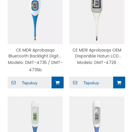
CE MDR Aprobasqa
CE MDR Aprobasqa OEM
Bluetooth Backlight Digital
Disponible Hatun LCD
Termómetro Oral
Flexible Digital
Modelo:
DMT-4735 / DMT-
Modelo:
DMT-4726
Wawapaq chaymanta
Termómetro kaqwan
4735b
Kuraq runakunapaq
retroiluminación
Tapukuy
Tapukuy