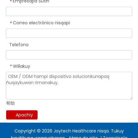
Empresapa Sutin
*
Correo electrónico nisqapi
*
Telefono
Willakuy
*
帮助
Apachiy
Copyright ©
2026
Joytech Healthcare nisqa. Tukuy