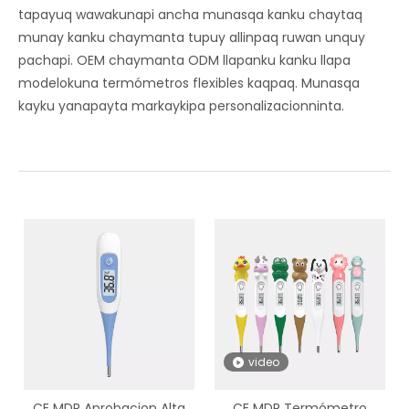
tapayuq wawakunapi ancha munasqa kanku chaytaq
munay kanku chaymanta tupuy allinpaq ruwan unquy
pachapi. OEM chaymanta ODM llapanku kanku llapa
modelokuna termómetros flexibles kaqpaq. Munasqa
kayku yanapayta markaykipa personalizacionninta.
video
CE MDR Aprobacion Alta
CE MDR Termómetro