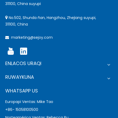
311100, China suyupi
No.502, Shunda ñan, Hangzhou, Zhejiang suyupi,

311100, China
marketing@sejoy.com

ENLACOS URAQI
RUWAYKUNA
WHATSAPP US
Europapi Ventas: Mike Tao
+86- 15058100500
Norteamérica Ventas: Rebecca Pu