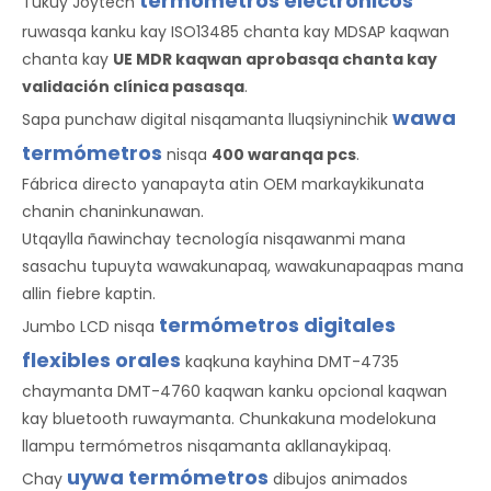
termómetros electrónicos
Tukuy Joytech
ruwasqa kanku kay ISO13485 chanta kay MDSAP kaqwan
chanta kay
UE MDR kaqwan aprobasqa chanta kay
validación clínica pasasqa
.
wawa
Sapa punchaw digital nisqamanta lluqsiyninchik
termómetros
nisqa
400 waranqa pcs
.
Fábrica directo yanapayta atin OEM markaykikunata
chanin chaninkunawan.
Utqaylla ñawinchay tecnología nisqawanmi mana
sasachu tupuyta wawakunapaq, wawakunapaqpas mana
allin fiebre kaptin.
termómetros digitales
Jumbo LCD nisqa
flexibles orales
kaqkuna kayhina DMT-4735
chaymanta DMT-4760 kaqwan kanku opcional kaqwan
kay bluetooth ruwaymanta. Chunkakuna modelokuna
llampu termómetros nisqamanta akllanaykipaq.
uywa termómetros
Chay
dibujos animados