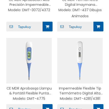
Precisión Impermeable
Digital Imaymana
Flexible Tip Termómetro
Colorkuna Impermeable
Modelo:
DMT-3072/4372
Modelo:
DMT-437 Dibujos
DMT-3072/4372
Wawa Flexible Tip
Animados
Termómetro nisqawan
Tapa Removible Serie
Tapukuy
Tapukuy
Dibujos Animados
CE MDR Aprobasqa Llampu
Impermeable Flexible Tip
& Portátil Flexible Punta
Termómetro Digital Alta
Termómetro Familia-
Exactitudwan Kuraq
Modelo:
DMT-4775
Modelo:
DMT-4281/4381
Usopaq DMT-4775
runakunapaq chaymanta
Wawakunapaq DMT-