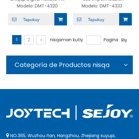
Termómetro Utqaylla
Termómetro Oral Flexible
Modelo:
DMT-4320
Modelo:
DMT-4333
kutichiy Wawakunapaq
Tip Termómetro Digital
Wawapaq
Tapukuy
Tapukuy
1
2
»
nisqaman kutiy
Pagina
Riy
Categoría de Productos nisqa
NO.365, Wuzhou ñan, Hangzhou, Zhejiang suyupi,
