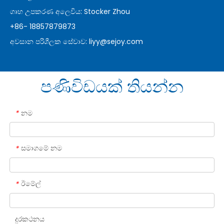
ගෘහ උපකරණ අලෙවිය: Stocker Zhou
+86- 18857879873
අවසාන පරිශීලක සේවාව:
liyy@sejoy.com
පණිවිඩයක් තියන්න
නම
*
සමාගමේ නම
*
ඊමේල්
*
දුරකථනය