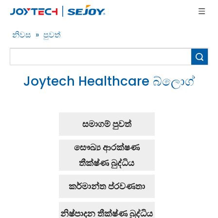
නිවස
»
පුවත්
සොයන්න
Joytech Healthcare බ්ලොග්
සමාගම් පුවත්
සෞඛ්‍ය ආරක්ෂණ
තීක්ෂ්ණ බුද්ධිය
කර්මාන්ත ප්රවණතා
නිෂ්පාදන තීක්ෂ්ණ බුද්ධිය