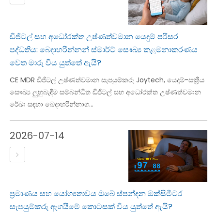
ඩිජිටල් සහ අධෝරක්ත උෂ්ණත්වමාන යෙදුම් පරිසර
පද්ධතිය: බෙදාහරින්නන් ස්මාර්ට් සෞඛ්‍ය කළමනාකරණය
වෙත මාරු විය යුත්තේ ඇයි?
CE MDR ඩිජිටල් උෂ්ණත්වමාන සැපයුම්කරු Joytech, යෙදුම්-සක්‍රීය
සෞඛ්‍ය ලුහුබැඳීම සම්බන්ධිත ඩිජිටල් සහ අධෝරක්ත උෂ්ණත්වමාන
රේඛා සඳහා බෙදාහරින්නාග...
2026-07-14
ප්‍රමාණය සහ යෝග්‍යතාවය ඔබේ ස්පන්දන ඔක්සිමීටර
සැපයුම්කරු ඇගයීමේ කොටසක් විය යුත්තේ ඇයි?