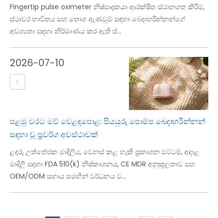
Fingertip pulse oximeter නිෂ්පාදකයා ආරක්ෂිත ස්ථානගත කිරීම,
ස්ථාවර භාවිතය සහ තොග ඇණවුම් සඳහා බෙදාහරින්නන්ගේ
අවශ්‍යතා සඳහා නිර්මාණය කර ඇති ප්‍...
2026-07-10
පළමු වරට මව් වෙළඳපොළ: පියයුරු පොම්ප බෙදාහරින්නන්
සඳහා වූ ප්‍රවර්ග අවස්ථාවක්
ළදරු උත්තේජක මාදිලිය, වෙනස් කළ හැකි ප්‍රකාශන මට්ටම්, අදාළ
මාදිලි සඳහා FDA 510(k) නිෂ්කාශනය, CE MDR අනුකූලතාව සහ
OEM/ODM සහාය සමඟින් වර්ධනය ව...