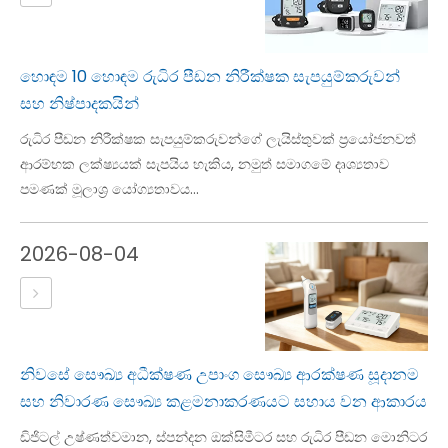
හොඳම 10 හොඳම රුධිර පීඩන නිරීක්ෂක සැපයුම්කරුවන්
සහ නිෂ්පාදකයින්
රුධිර පීඩන නිරීක්ෂක සැපයුම්කරුවන්ගේ ලැයිස්තුවක් ප්‍රයෝජනවත්
ආරම්භක ලක්ෂ්‍යයක් සැපයිය හැකිය, නමුත් සමාගමේ දෘශ්‍යතාව
පමණක් මූලාශ්‍ර යෝග්‍යතාවය...
2026-08-04
නිවසේ සෞඛ්‍ය අධීක්ෂණ උපාංග සෞඛ්‍ය ආරක්ෂණ සූදානම
සහ නිවාරණ සෞඛ්‍ය කළමනාකරණයට සහාය වන ආකාරය
ඩිජිටල් උෂ්ණත්වමාන, ස්පන්දන ඔක්සිමීටර සහ රුධිර පීඩන මොනිටර