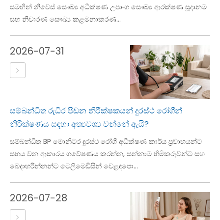
සමඟින් නිවෙස් සෞඛ්‍ය අධීක්ෂණ උපාංග සෞඛ්‍ය ආරක්ෂණ සූදානම
සහ නිවාරණ සෞඛ්‍ය කළමනාකරණ...
2026-07-31
සම්බන්ධිත රුධිර පීඩන නිරීක්ෂකයන් දුරස්ථ රෝගීන්
නිරීක්ෂණය සඳහා අත්‍යවශ්‍ය වන්නේ ඇයි?
සම්බන්ධිත BP මොනිටර දුරස්ථ රෝගී අධීක්ෂණ කාර්ය ප්‍රවාහයන්ට
සහය වන ආකාරය ගවේෂණය කරන්න, සන්නාම හිමිකරුවන්ට සහ
බෙදාහරින්නන්ට ටෙලිමෙඩිසින් වෙළඳපො...
2026-07-28