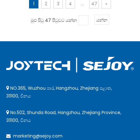
1
2
3
4
...
47
»
මුළු පිටු 47 පිටුවට යන්න
යන්න
NO.365, Wuzhou පාර, Hangzhou, Zhejiang පළාත,

311100, චීනය
No.502, Shunda Road, Hangzhou, Zhejiang Province,

311100, චීනය
marketing@sejoy.com
