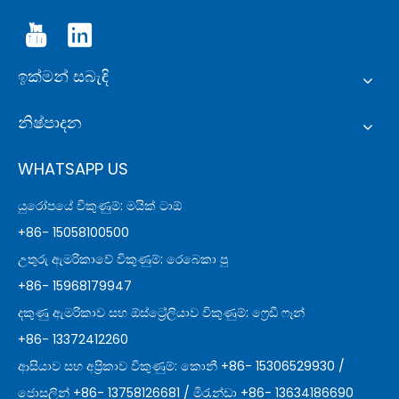
ඉක්මන් සබැඳි
නිෂ්පාදන
WHATSAPP US
යුරෝපයේ විකුණුම්: මයික් ටාඕ
+86- 15058100500
උතුරු ඇමරිකාවේ විකුණුම්: රෙබෙකා පු
+86- 15968179947
දකුණු ඇමරිකාව සහ ඕස්ට්‍රේලියාව විකුණුම්: ෆ්‍රෙඩී ෆෑන්
+86- 13372412260
ආසියාව සහ අප්‍රිකාව විකුණුම්: කොනී +86- 15306529930 /
ජොසලින් +86- 13758126681 / මිරැන්ඩා +86- 13634186690