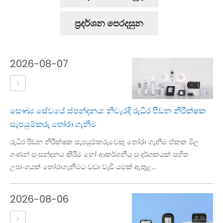
ප්‍රදර්ශන පෙරදසුන
2026-08-07
සෞඛ්‍ය සේවයේ ස්පන්දනය: නිවැරදි රුධිර පීඩන නිරීක්ෂක
සැපයුම්කරු තෝරා ගැනීම
රුධිර පීඩන නිරීක්ෂක සැපයුම්කරුවෙකු තෝරා ගැනීම ඒකක මිල
ගණන් සංසන්දනය කිරීම හෝ ආකර්ශනීය සංදර්ශකයක් සහිත
උපාංගයක් තෝරාගැනීමට වඩා වැඩි යමක් ඇතුළ...
2026-08-06