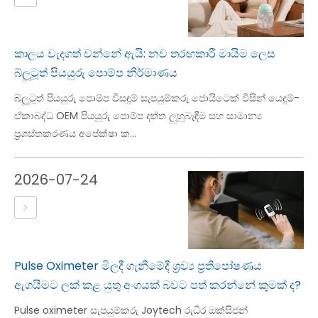
කාලය වැදගත් වන්නේ ඇයි: නව තරඟකාරී මායිම ලෙස
බ්ලූටූත් පියයුරු පොම්ප නිර්මාණය
බ්ලූටූත් පියයුරු පොම්ප විසඳුම් සැපයුම්කරු ජොයිටෙක් විසින් යෙදුම්-
ඒකාබද්ධ OEM පියයුරු පොම්ප දත්ත ලුහුබැඳීම සහ සාමාන්‍ය
ප්‍රශස්තකරණය අපේක්ෂා ක...
2026-07-24
Pulse Oximeter මිලදී ගැනීමේදී ශ්‍රව්‍ය ප්‍රතිපෝෂණය
ඇගයීමට ලක් කළ යුතු අංගයක් බවට පත් කරන්නේ කුමක් ද?
Pulse oximeter සැපයුම්කරු Joytech රුධිර ඔක්සිජන්