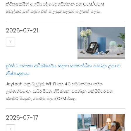
නිරීක්ෂකයින් ඇගයීමේදී බෙදාහරින්නන් සහ OEM/ODM
හවුල්කරුවන් සඳහා එක් සැලසුම් සලකා බැලීමක් ලෙස...
2026-07-21
දුරස්ථ සෞඛ්‍ය අධීක්ෂණය සඳහා සම්බන්ධිත වෛද්‍ය උපාංග
නිෂ්පාදකයා
Joytech යනු බ්ලූටූත්, Wi-Fi සහ 4G සම්බන්ධතා සහිත
උෂ්ණත්වමාන, රුධිර පීඩන නිරීක්ෂක, ස්පන්දන ඔක්සිමීටර සහ
ස්මාර්ට් පියයුරු පොම්ප සඳහා OEM විසඳු...
2026-07-17