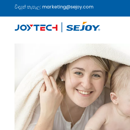
විද්‍යුත් තැපෑල:
marketing@sejoy.com