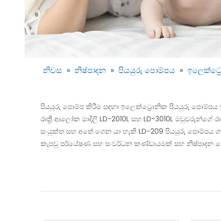
නිවස
»
නිෂ්පාදන
»
පියයුරු පොම්පය
»
ඉලෙක්ට්‍
පියයුරු පොම්ප කිරීම සඳහා ඉලෙක්ට්‍රොනික පියයුරු පොම්ප
රාත්‍රී ආලෝක මාදිලි LD-2010L සහ LD-3010L මවුවරුන්ගේ රා
සංයුක්ත සහ අතේ ගෙන යා හැකි LD-209 පියයුරු පොම්පය ගමන
කැපවූ පර්යේෂණ සහ සංවර්ධන කණ්ඩායමක් සහ නිෂ්පාදන පෙළක්