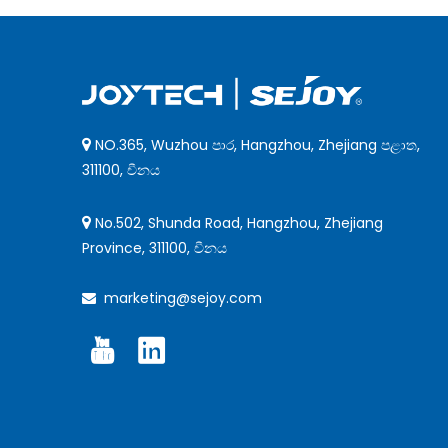
NO.365, Wuzhou පාර, Hangzhou, Zhejiang පළාත,

311100, චීනය
No.502, Shunda Road, Hangzhou, Zhejiang

Province, 311100, චීනය
marketing@sejoy.com
