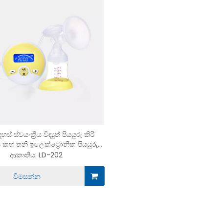
ස් ස්වයංක්‍රීය විද්‍යුත් පියයුරු කිරි
කහ තනි ඉලෙක්ට්‍රොනික පියයුරු
පොම්ප
ආකෘතිය:
LD-202
විමසන්න