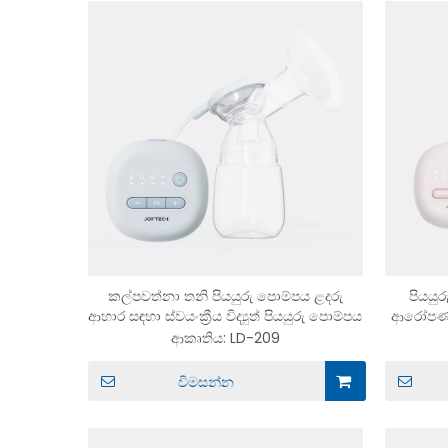
කල්පවත්නා තනි පියයුරු පොම්පය ළදරු
පියයු
ආහාර සඳහා ස්වයංක්‍රීය විද්‍යුත් පියයුරු පොම්පය
ආරෝපණය ක
ආකෘතිය:
LD-209
විමසන්න