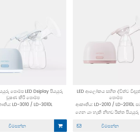
පියයුරු පොම්ප LED Dsiplay පියයුරු
LED ආලෝකය සහිත ද්විත්ව විද්‍යුත්
චූෂණ කිරි පොම්ප
පොම්ප
ෘතිය:
LD-3010 / LD-3010L
ආකෘතිය:
LD-2010 / LD-2010L 
ගෙන යා හැකි නිහඬ රික්ත පියයුර
විමසන්න
විමසන්න