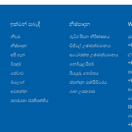
ඉක්මන් සබැඳි
නිෂ්පාදන
W
යු
නිවස
රුධිර පීඩන නිරීක්ෂකය
+
නිෂ්පාදන
ඩිජිටල් උෂ්ණත්වමානය
උ
අපි ගැන
අධෝරක්ත උෂ්ණත්වමානය
+
විසඳුම්
නෙබියුලයිසර්
දක
සේවාව
පියයුරු පොම්පය
+
බ්ලොග්
ස්පන්දන ඔක්සිමීටරය
ආස
අමතන්න
ගෘහ උපකරණ
ජ
රහස්යතා ප්රතිපත්තිය
1
ග
+