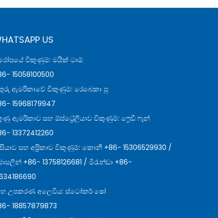
HATSAPP US
රෝපයේ විකුණුම්: මයික් ටාඕ
86- 15058100500
තුරු ඇමරිකාවේ විකුණුම්: රෙබෙකා පු
86- 15968179947
ුණු ඇමරිකාව සහ ඕස්ට්‍රේලියාව විකුණුම්: ෆ්‍රෙඩී ෆෑන්
86- 13372412260
ියාව සහ අප්‍රිකාව විකුණුම්: කොනී +86- 15306529930 /
ොසලින් +86- 13758126681 / මිරැන්ඩා +86-
3634186690
ෘහ උපකරණ අලෙවිය: ස්ටෝකර් ෂෝ
86- 18857879873