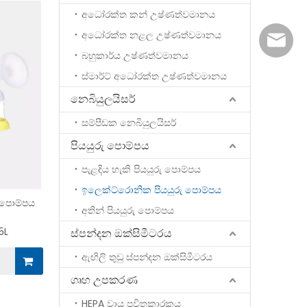
අධෝරක්ත කන් උෂ්ණත්වමානය
අධෝරක්ත නළල උෂ්ණත්වමානය
marke
බහුකාර්ය උෂ්ණත්වමානය
ස්මාර්ට් අධෝරක්ත උෂ්ණත්වමානය
නෙබියුලයිසර්
සම්පීඩක නෙබියුලයිසර්
පියයුරු පොම්පය
පැළඳිය හැකි පියයුරු පොම්පය
ඉලෙක්ට්රොනික පියයුරු පොම්පය
රු පොම්පය
අතින් පියයුරු පොම්පය
5L
ස්පන්දන ඔක්සිමීටරය
ඇඟිලි තුඩු ස්පන්දන ඔක්සිමීටරය
ගෘහ උපකරණ
HEPA වායු පවිතකාරකය