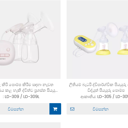
රු කිරි පොම්ප කිරීම සඳහා නැවත
ලිතියම් බැටරි ද්විපාර්ශ්වික පියයු
ළ හැකි ද්විත්ව ප්‍රශස්ත පියයුරු
විද්යුත් පියයුරු පොම්ප
පොම්පය
:
LD-309 / LD-309L
ආකෘතිය:
LD-305 / LD-30
විමසන්න
විමසන්න