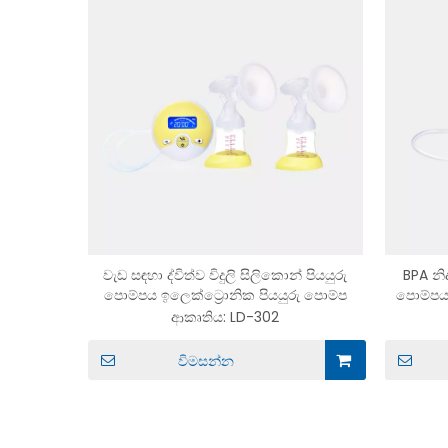
වැඩ සඳහා ද්විත්ව විදුලි සිලිකොන් පියයුරු
BPA නිදහ
පොම්පය ඉලෙක්ට්‍රොනික පියයුරු පොම්ප
පොම්පය 
ආකෘතිය:
LD-302
විමසන්න