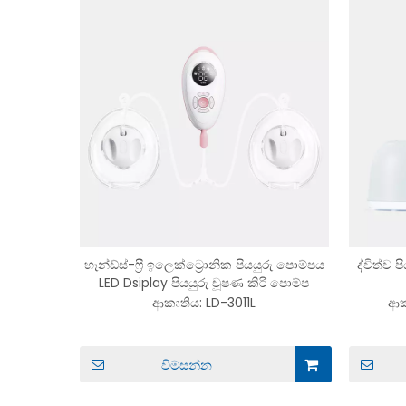
හෑන්ඩ්ස්-ෆ්‍රී ඉලෙක්ට්‍රොනික පියයුරු පොම්පය
ද්විත්ව 
LED ​​Dsiplay පියයුරු චූෂණ කිරි පොම්ප
ආකෘතිය:
LD-3011L
ආක
විමසන්න