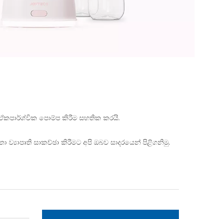
ව ඒකපාර්ශ්වික පොම්ප කිරීම සහතික කරයි.
‍යාපෘති සාකච්ඡා කිරීමට අපි ඔබව සාදරයෙන් පිළිගනිමු.