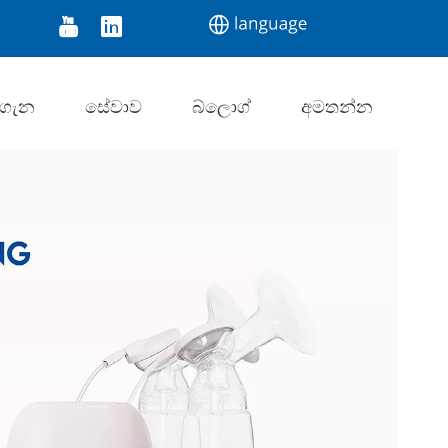
r
Digital Thermometer
Infrared Thermometer
 ගැන
සේවාව
බ්ලොග්
අමතන්න