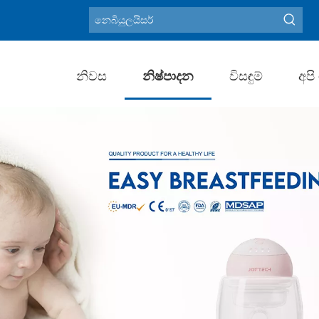
Blood Pressure Monito
උණුසුම් මූල පද:
නිවස
නිෂ්පාදන
විසඳුම්
අපි