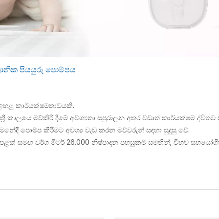
රොනික පියයුරු පොම්පය
ය ඉහළ කාර්යක්ෂමතාවයකි.
ත්‍රී කාලයේ මව්කිරි දීමේ අවශ්‍යතා සපුරාලන අතර වඩාත් කාර්යක්ෂම ද්විත්
ේදී පොම්ප කිරීමට අවශ්‍ය වැඩ කරන මව්වරුන් සඳහා සුදුසු වේ.
 සමඟ වර්ග මීටර් 26,000 නිෂ්පාදන පහසුකම් සමඟින්, විභව සහයෝගීතා ව්