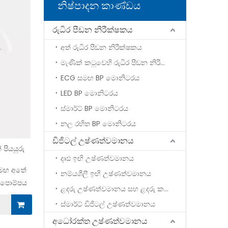
නිෂ්පාදන කාණ්ඩය
රුධිර පීඩන නිරීක්ෂකය
අත් රුධිර පීඩන නිරීක්ෂකය
මැණික් කටුවෙහි රුධිර පීඩන නිරීක්ෂකය
ECG සමඟ BP මොනිටරය
LED BP මොනිටරය
ස්මාර්ට් BP මොනිටරය
නල රහිත BP මොනිටරය
ඩිජිටල් උෂ්ණත්වමානය
 පියයුරු
දෘඪ ඉඟි උෂ්ණත්වමානය
සමඟ අතේ
නම්යශීලී ඉඟි උෂ්ණත්වමානය
ු පොම්පය
ළදරු උෂ්ණත්වමානය සහ ළදරු කට්ටලය
ස්මාර්ට් ඩිජිටල් උෂ්ණත්වමානය
අධෝරක්ත උෂ්ණත්වමානය