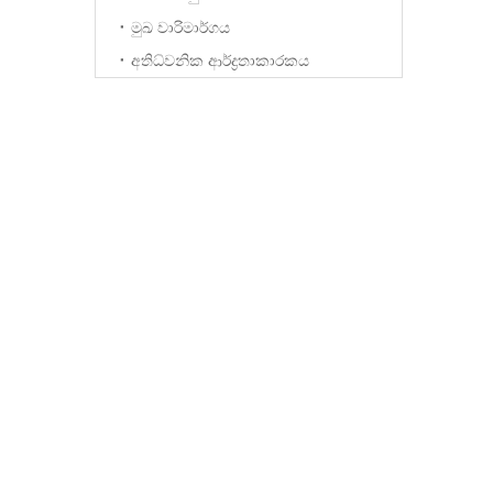
මුඛ වාරිමාර්ගය
අතිධ්වනික ආර්ද්‍රතාකාරකය