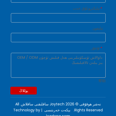
ئېلېكترونلۇق خەت
*
تېلېفون
ئۇچۇر
*
帮助
يوللاڭ
نەشر ھوقۇقى ©
2026
Joytech ساقلىقنى ساقلاش. All
Rights Reserved.
بېكەت خەرىتىسى
| Technology by
leadong.com