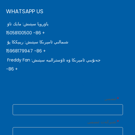
WHATSAPP US
ياۋروپا سېتىش: مايك تاۋ
+ 86- 15058100500
شىمالىي ئامېرىكا سېتىش: رېبېككا پۇ
+ 86- 15968179947
جەنۇبىي ئامېرىكا ۋە ئاۋسترالىيە سېتىش: Freddy Fan
+ 86-
ئۇچۇر قالدۇرۇڭ
ئىسمى
*
شىركەت ئىسمى
*