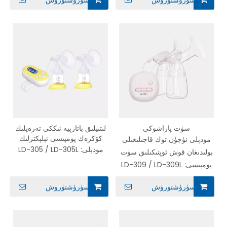
سۈرۈشتۈرۈش
سۈرۈشتۈرۈش
سۈت پاراشوكى
لىتىيلىق باتارېيە ئىككى تەرەپلىك
كۆكرەك پومپىسى ئېلېكترلىك
مودېلى ئۈچۈن توك قاچىلىغىلى
سۈت پومپىسى
مودېلى:
LD-305 / LD-305L
بولىدىغان قوش ئوپتىكىلىق سۈت
پومپىسى:
LD-309 / LD-309L
سۈرۈشتۈرۈش
سۈرۈشتۈرۈش