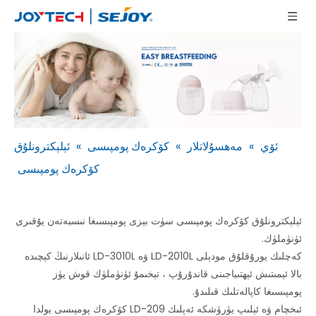
ئۆي
»
مەھسۇلاتلار
»
كۆكرەك پومپىسى
»
ئېلېكترونلۇق
كۆكرەك پومپىسى
ئېلېكترونلۇق كۆكرەك پومپىسى سۈت بېزى پومپىسىغا نىسبەتەن يۇقىرى
ئۈنۈملۈك.
كەچلىك يورۇقلۇق مودېلى LD-2010L ۋە LD-3010L ئانىلارنىڭ كېچىدە
بالا ئېمىتىش ئېھتىياجىنى قاندۇرۇپ ، تېخىمۇ ئۈنۈملۈك قوش يۈز
پومپىسىغا كاپالەتلىك قىلىدۇ.
ئىخچام ۋە ئېلىپ يۈرۈشكە ئەپلىك LD-209 كۆكرەك پومپىسى يولدا