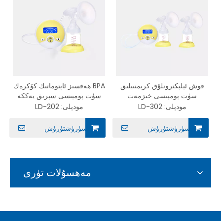
قوش ئېلېكترونلۇق كرېمنىيلىق
BPA ھەقسىز ئاپتوماتىك كۆكرەك
سۈت پومپىسى خىزمەت
سۈت پومپىسى سېرىق يەككە
ئېلېكترونلۇق سۈت پومپىسى
ئېلېكترونلۇق سۈت پومپىسى
مودېلى:
LD-302
مودېلى:
LD-202
سۈرۈشتۈرۈش
سۈرۈشتۈرۈش
مەھسۇلات تۈرى