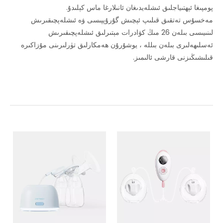
پومپىغا ئېھتىياجلىق ئىشلەيدىغان ئانىلارغا ماس كېلىدۇ.
مەخسۇس تەتقىق قىلىپ ئېچىش گۇرۇپپىسى ۋە ئىشلەپچىقىرىش
لىنىيىسى بىلەن 26 مىڭ كۋادرات مېتىرلىق ئىشلەپچىقىرىش
ئەسلىھەلىرى بىلەن بىللە ، يوشۇرۇن ھەمكارلىق تۈرلىرىنى مۇزاكىرە
قىلىشىڭىزنى قارشى ئالىمىز.