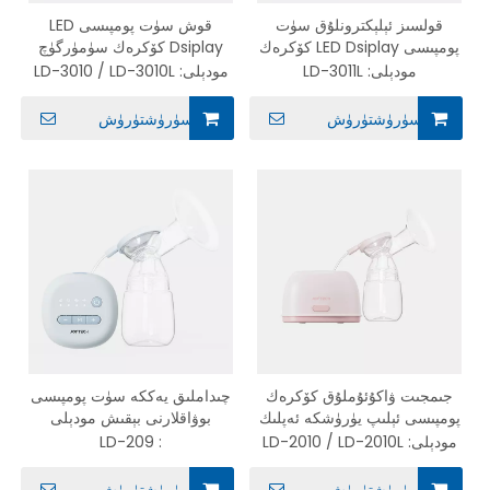
قولسىز ئېلېكترونلۇق سۈت
قوش سۈت پومپىسى LED
پومپىسى LED Dsiplay كۆكرەك
Dsiplay كۆكرەك سۈمۈرگۈچ
سۈمۈرگۈچ سۈت پومپىسى
سۈت پومپىسى
مودېلى:
LD-3011L
مودېلى:
LD-3010 / LD-3010L
سۈرۈشتۈرۈش
سۈرۈشتۈرۈش
جىمجىت ۋاكۇئۇملۇق كۆكرەك
چىداملىق يەككە سۈت پومپىسى
پومپىسى ئېلىپ يۈرۈشكە ئەپلىك
بوۋاقلارنى بېقىش مودېلى
LED يېنىك قوش توكلۇق سۈت
ئۈچۈن ئاپتوماتىك توكلۇق پومپا
مودېلى:
LD-2010 / LD-2010L
:
LD-209
پومپىسى