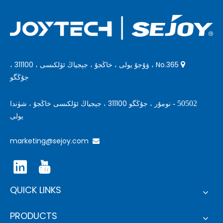
No.365 ، ۋۇجۇ يولى ، خاڭجۇ ، جېجياڭ ئۆلكىسى ، 311100 ،

جۇڭگو
نومۇر ، جۇڭگو 311100 ، جېجياڭ ئۆلكىسى خاڭجۇ ، شۈندا
50502 -
يولى
marketing@sejoy.com

QUICK LINKS
PRODUCTS