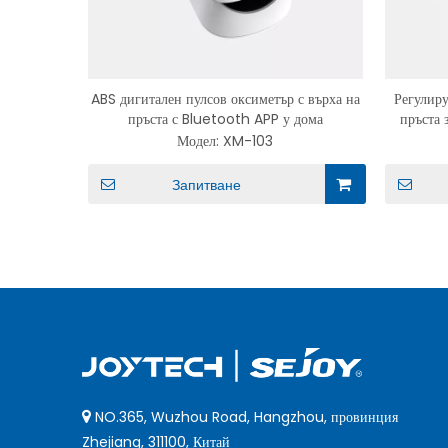
ABS дигитален пулсов оксиметър с върха на
Регулиру
пръста с Bluetooth APP у дома
пръста 
Модел:
XM-103
Запитване
NO.365, Wuzhou Road, Hangzhou, провинция

Zhejiang, 311100, Китай