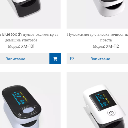
 Bluetooth пулсов оксиметър за
Пулсоксиметър с висока точност н
домашна употреба
пръста
Модел:
XM-101
Модел:
XM-112
Запитване
Запитване