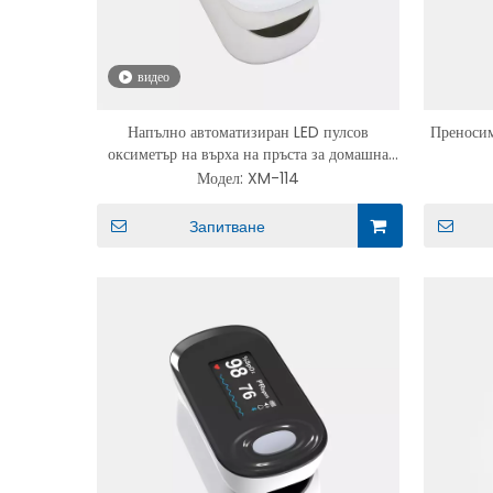
видео
Напълно автоматизиран LED пулсов
Преносим
оксиметър на върха на пръста за домашна
употреба
Модел:
XM-114
Запитване