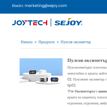
Имейл:
marketing@sejoy.com
Начало
»
Продукти
»
Пулсов оксиметър
Пулсов оксиметъ
Пулсоксиметърът използва 
хемоглобин в кръвта, койт
02. Пулсовият оксиметър с
Sp02.
The
Оксиметърът с щипк
кръвта на пациента, изпол
отделения, отделения, амб