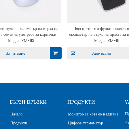
ем пулсов оксиметър на върха на
Бял преносим функционален п
за семейна употреба за кърмачки
оксиметър на върха на пръста за 
Модел:
XM-113
Модел:
XM-111
Запитване
Запитване
БЪРЗИ ВРЪЗКИ
ПРОДУКТИ
W
П
Начало
Монитор за кръвно налягане
+
Продукти
Цифров термометър