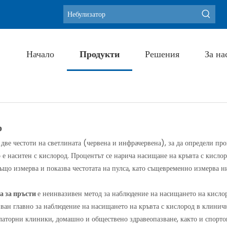
Blood Pressure 
Горещи ключови думи:
Начало
Продукти
Решения
За на
р
две честоти на светлината (червена и инфрачервена), за да определи пр
о е наситен с кислород. Процентът се нарича насищане на кръвта с кисло
ъщо измерва и показва честотата на пулса, като същевременно измерва н
а за пръсти
е неинвазивен метод за наблюдение на насищането на кисло
зван главно за наблюдение на насищането на кръвта с кислород в клинич
улаторни клиники, домашно и обществено здравеопазване, както и спорто