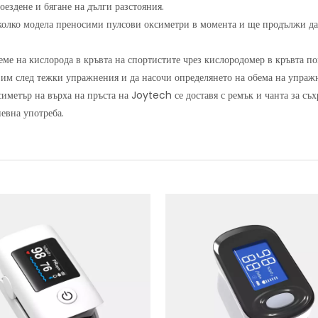
оездене и бягане на дълги разстояния.
колко модела преносими пулсови оксиметри в момента и ще продължи да
ме на кислорода в кръвта на спортистите чрез кислородомер в кръвта по
им след тежки упражнения и да насочи определянето на обема на упраж
иметър на върха на пръста на Joytech се доставя с ремък и чанта за съх
невна употреба.