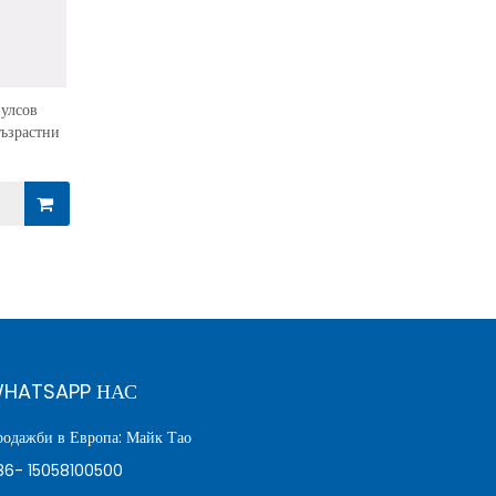
улсов
възрастни
HATSAPP НАС
родажби в Европа: Майк Тао
86- 15058100500