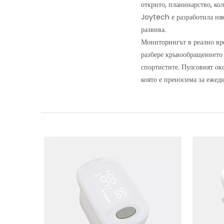
открито, планинарство, кол
Joytech е разработила ня
развива.
Мониторингът в реално вре
разбере кръвообращението 
спортистите. Пулсовият окс
която е преносима за ежед