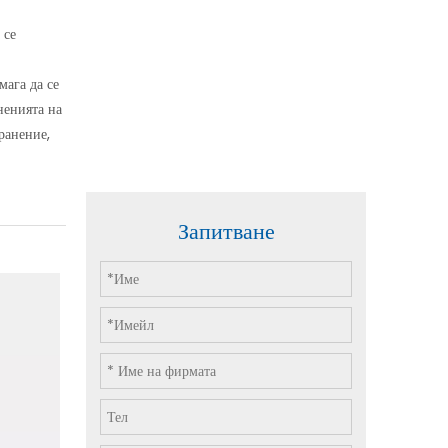
 се
мага да се
ненията на
ранение,
Запитване