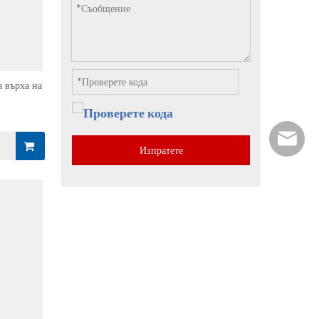
а върха на
marke
Изпратете