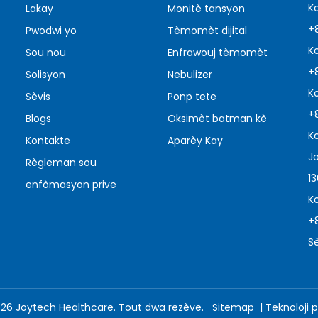
K
Lakay
Monitè tansyon
+
Pwodwi yo
Tèmomèt dijital
K
Sou nou
Enfrawouj tèmomèt
+
Solisyon
Nebulizer
K
Sèvis
Ponp tete
+
Blogs
Oksimèt batman kè
K
Kontakte
Aparèy Kay
J
Règleman sou
1
enfòmasyon prive
K
+
Sè
026
Joytech Healthcare. Tout dwa rezève.
Sitemap
| Teknoloji 