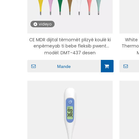
videyo
CE MDR dijital tèmomèt plizyè koulè ki
White 
enpèmeyab ti bebe fleksib pwent
Thermo
tèmomèt ak detachable bouchon
modèl:
DMT-437 desen
desen anime seri
Mande