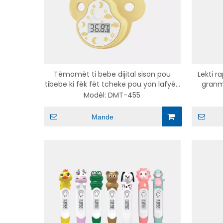
Tèmomèt ti bebe dijital sison pou
Lekti r
tibebe ki fèk fèt tcheke pou yon lafyèv
granm
tèmomèt ti bebe style pwent tete
Modèl:
DMT-455
Mande