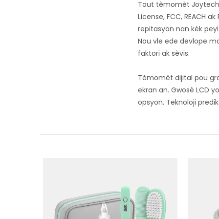
Tout tèmomèt Joytech 
License, FCC, REACH ak 
repitasyon nan kèk pey
Nou vle ede devlope ma
faktori ak sèvis.
Tèmomèt dijital pou g
ekran an. Gwosè LCD yo p
opsyon. Teknoloji predi