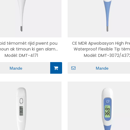
apid tèmomèt rijid pwent pou
CE MDR Apwobasyon High Pre
oun ak timoun ki gen alam
Waterproof Flexible Tip t
lafyèv DMT-4171
DMT-3072/4372
Modèl:
DMT-4171
Modèl:
DMT-3072/437
Mande
Mande