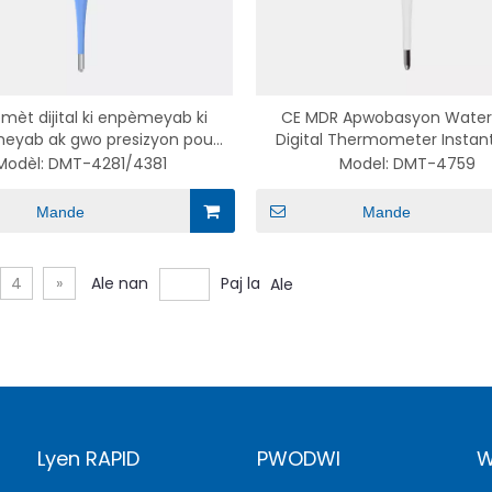
èt dijital ki enpèmeyab ki
CE MDR Apwobasyon Water
eyab ak gwo presizyon pou
Digital Thermometer Instan
un ak timoun DMT-4281/4381
Precision with Jumbo L
Modèl:
DMT-4281/4381
Model:
DMT-4759
Mande
Mande
4
»
Ale nan
Paj la
Ale
Lyen RAPID
PWODWI
W