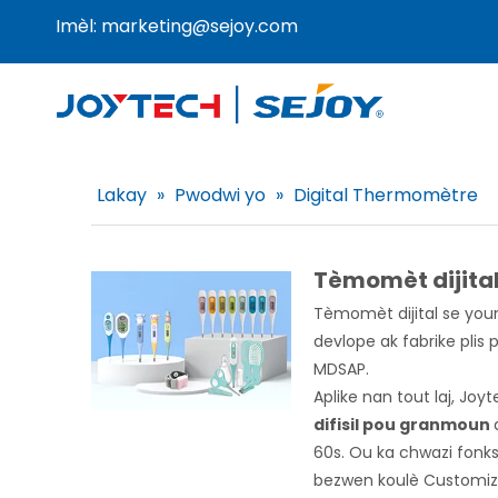
Imèl:
marketing@sejoy.com
Lakay
»
Pwodwi yo
»
Digital Thermomètre
Tèmomèt dijita
Tèmomèt dijital se youn
devlope ak fabrike plis
MDSAP.
Aplike nan tout laj, J
difisil pou granmoun
60s. Ou ka chwazi fonk
bezwen koulè Customiz