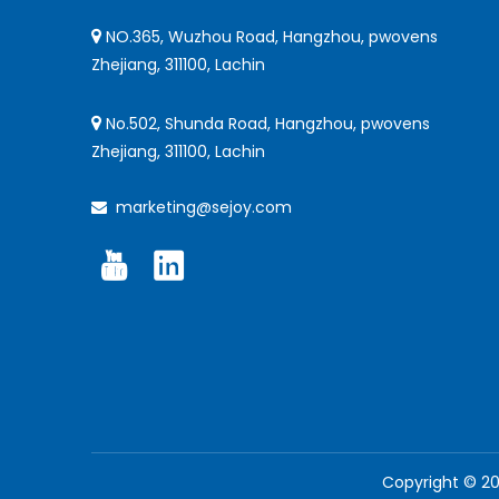
NO.365, Wuzhou Road, Hangzhou, pwovens

Zhejiang, 311100, Lachin
No.502, Shunda Road, Hangzhou, pwovens

Zhejiang, 311100, Lachin
marketing@sejoy.com

Copyright ©
2