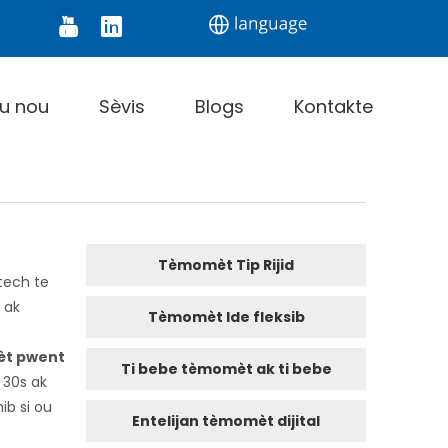
Digital Thermometer
Infrared Thermometer
u nou
Sèvis
Blogs
Kontakte
Tèmomèt Tip Rijid
tech te
 ak
Tèmomèt Ide fleksib
t pwent
Ti bebe tèmomèt ak ti bebe
, 30s ak
ib si ou
Entelijan tèmomèt dijital