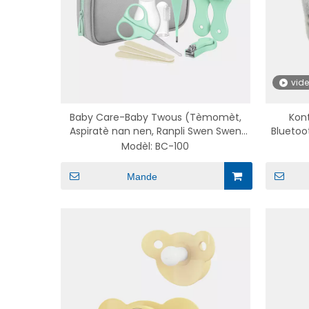
vid
Baby Care-Baby Twous (Tèmomèt,
Kont
Aspiratè nan nen, Ranpli Swen Swen
Bluetoo
Nail, Bwòs Cheve)
Otom
Modèl:
BC-100
Mande