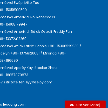
omèsyal Ewòp: Mike Tao
86- 15058100500
omèsyal Amerik di Nò: Rebecca Pu
86- 15968179947
omèsyal Amerik di Sid ak Ostrali: Freddy Fan
86- 13372412260
omèsyal Azi ak Lafrik: Connie +86- 15306529930 /
ocelyn +86- 13758126681 / Miranda +86-
3634186690
omèsyal Aparèy Kay: Stocker Zhou
86- 18857879873
vis itilizatè fen:
liyy@sejoy.com
pa
leadong.com
Kite yon Mesaj