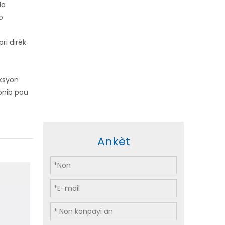
da
o
pri dirèk
ksyon
ponib pou
Ankèt