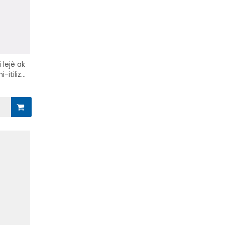
lejè ak
-itilize