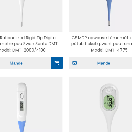
Rationalized Rigid Tip Digital
CE MDR apwouve tèmomèt ki 
mètre pou Swen Sante DMT-
pòtab fleksib pwent pou fanmi
2080/4180
DMT-4775
Modèl:
DMT-2080/4180
Modèl:
DMT-4775
Mande
Mande