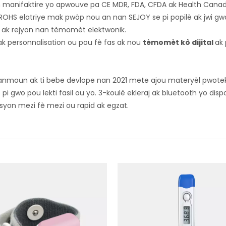
manifaktire yo apwouve pa CE MDR, FDA, CFDA ak Health Cana
ROHS elatriye mak pwòp nou an nan SEJOY se pi popilè ak jwi gw
i ak rejyon nan tèmomèt elektwonik.
k personnalisation ou pou fè fas ak nou
tèmomèt kò dijital
ak 
ranmoun ak ti bebe devlope nan 2021 mete ajou materyèl pwote
i gwo pou lekti fasil ou yo. 3-koulè ekleraj ak bluetooth yo dis
ksyon mezi fè mezi ou rapid ak egzat.