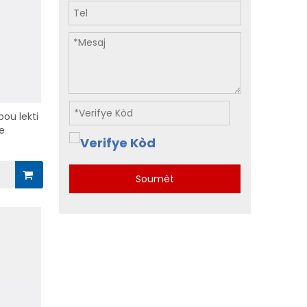
ou lekti
de
Soumèt