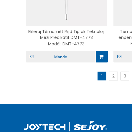
Ekleraj Tèmomèt Rijid Tip ak Teknoloji
Tèmom
Mezi Predikatif DMT-4773
enpèm
granmo
Modèl:
DMT-4773
Mande
1
2
3