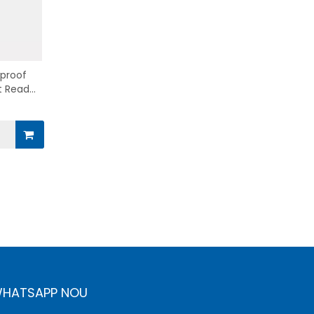
proof
t Read
CD
HATSAPP NOU