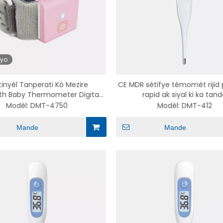
eyo
inyèl Tanperati Kò Mezire
CE MDR sètifye tèmomèt rijid p
th Baby Thermometer Digital
rapid ak siyal ki ka tan
atik Lafyèv Thermomètre
Modèl:
DMT-4750
Modèl:
DMT-412
Mande
Mande