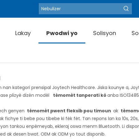
Blood Pressure Monitor
Mo kle cho:
Lakay
Pwodwi yo
Solisyon
So
l
 nan kategori prensipal Joytech Healthcare. Jiska kounye a, Joy
 pase plizyè dizèn modèl
tèmomèt tanperati kò
anba ISO13485
oytech genyen
tèmomèt pwent fleksib pou timoun
ak
tèmomè
ak fichye ti bebe pou tibebe ki fèk fèt. Tan repons lan ka 10s, 20s
syon tankou enpèmeyab, ekleraj oswa menm Bluetooth. Li dispon
ed ak desen bwat. OEM ak ODM yo tout disponib.