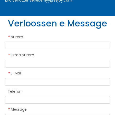
End Benotzer Service:
liyy@sejoy.com
Verloossen e Message
Numm
*
Firma Numm
*
E-Mail
*
Telefon
Message
*