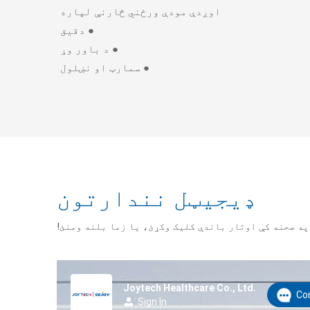
اوږدې مودې ورځني څارنې لپاره
● دقیق
● د باور وړ
● سمارټ او نښلول
ډیجیټل نندارتون
په صحنه کې اوتار باندې کلیک وکړئ، یا زما بلنه ومنئ!