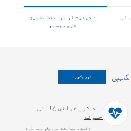
د کیفیت او موافقت تصدیق
شوی سیسټم
ګټې
نور وګوره
د کور حیاتي څارنې
حلونه
دقیق، مطابقت لرونکي وسایل د