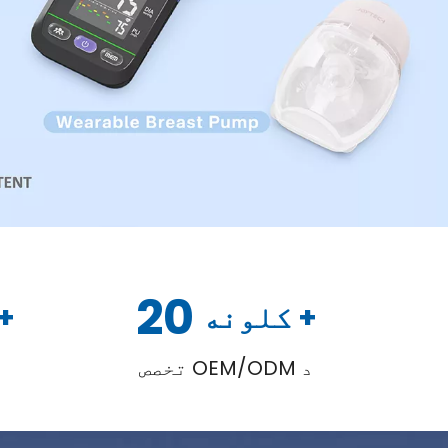
20
+ کلونه
+㎡
د OEM/ODM تخصص