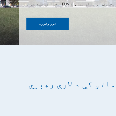
نور وګوره
اتو کې د لارې رهبري