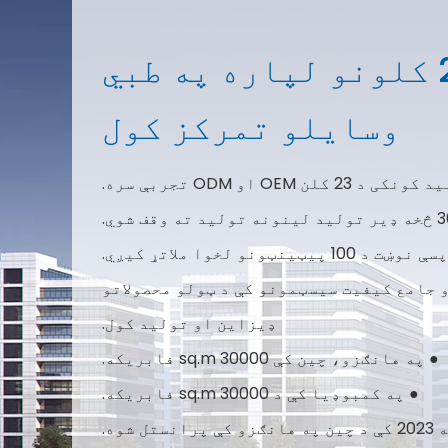
جویټیک: د 20 کلونو لپاره په طبي
وسایلو تمرکز کول
 د 23 کلن OEM او ODM تجربې سره.
10 پیټینټونو لخوا ملاتړ کیږي.
ISO 13485، MD، او نورو جامع کیفیت سیسټمونو کې د ټولو محصولاتو
ډیزاین او تولید کول.
● په هانګزو، چین کې 30000 sq.m فابریکه.
● په کمبوډیا کې د 30000 sq.m فابریکه.