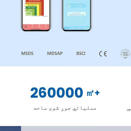
260000
+㎡
ې
عملیاتي جوړ شوی ساحه