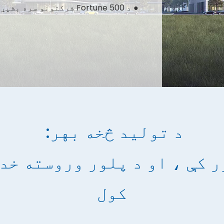
● د Fortune 500 شرکتونو سره بشپړ تخصیص او ملګرتیا، د TÜV لخوا تایید شوی.
د تولید څخه بهر:
ر کې ، او د پلور وروسته خدم
کول