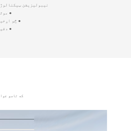
نیبولیزیشن ټیکنالوژ
● موث
● څو اړخی
● دقی
که تاسو غوا