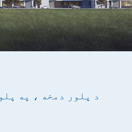
د پلور دمخه ، په پلو