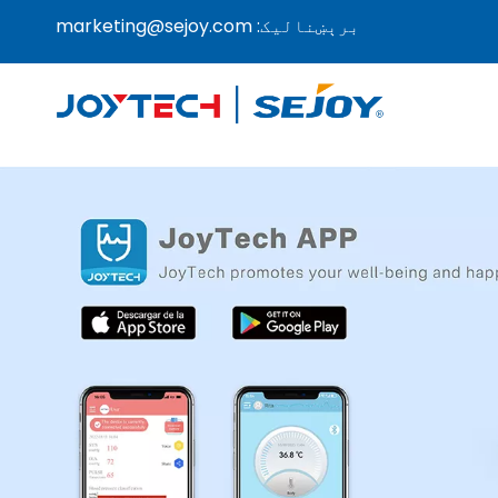
برېښناليک:
marketing@sejoy.com
Digital Thermometer
Blood Pressure Monitor