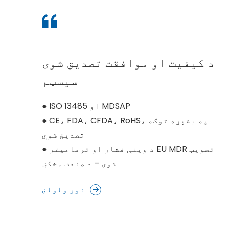
د کیفیت او موافقت تصدیق شوی
سیسټم
● ISO 13485 او MDSAP
● CE، FDA، CFDA، RoHS، په بشپړه توګه
تصدیق شوي
● د وینې فشار او ترمامیتر EU MDR تصویب
شوی – د صنعت مخکښ
نور ولولئ