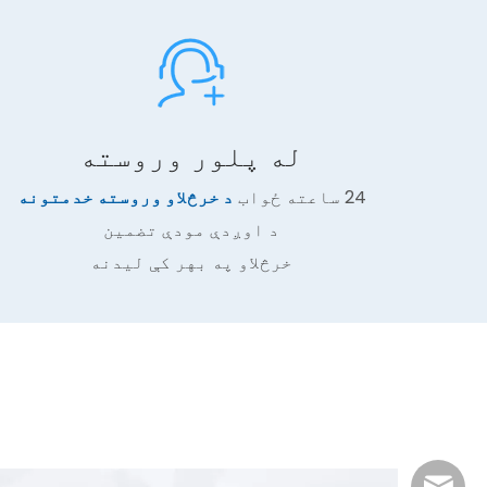
له پلور وروسته
24 ساعته ځواب
د خرڅلاو وروسته خدمتونه
د اوږدې مودې تضمین
خرڅلاو په بهر کې لیدنه