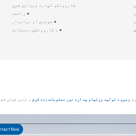
ي
کاروونکو لپاره ډیزاین شوي
ر
● راحته
ز
● خوندي او دوامدار
ق
● د کاروونکي دوستانه
ړئ
زموږ د تولید وړتیاو په اړه نور معلومات زده کړئ
، تاسو کولی شئ 