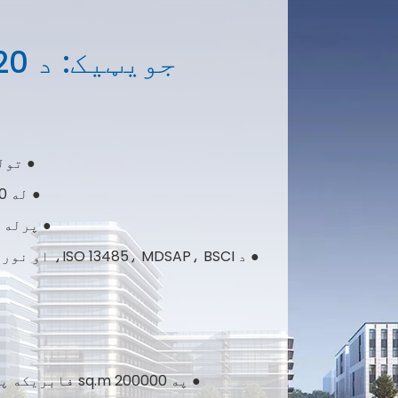
● تولید کونکی
● له 30 څخه ډیر تولید لینونه تولید ته وقف شوي.
● پرله پسې نوښت د 0
● د SAP، BSCI
● په 200000 sq.m فابریکه په 2023 کې د چین په هانګزو کې پرانستل شوه.