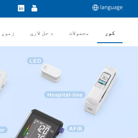
کور
محصولات
د حل لارې
زموږ 