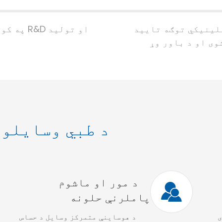
لینیکي توګه تایید
په کور کې R&D او تولید
وی او د باور وړ
د طبي وسایلو 
د مور او ماشوم
پاملرنې حلونه
ی
د هوساینې متمرکز وسایل د حساس