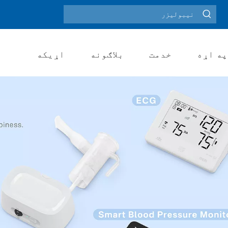
ګرمې کلیمې:
په اړه
خدمت
بلاګونه
اړیکه