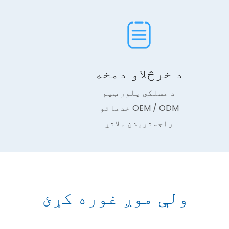
د خرڅلاو دمخه
د مسلکي پلور ټیم
OEM / ODM خدماتو
راجستریشن ملاتړ
ولې موږ غوره کړئ