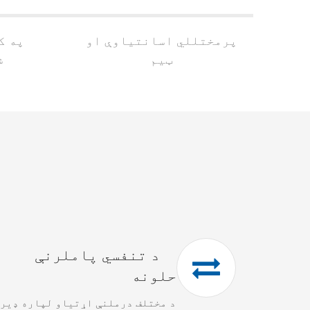
پرمختللي اسانتیاوې او
په ک
ټیم
ش
د تنفسي پاملرنې
حلونه
د مختلف درملنې اړتیاو لپاره ډیر