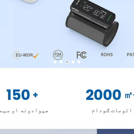
150
2000
+
اتومات ګودام
هیوادونه او سیم