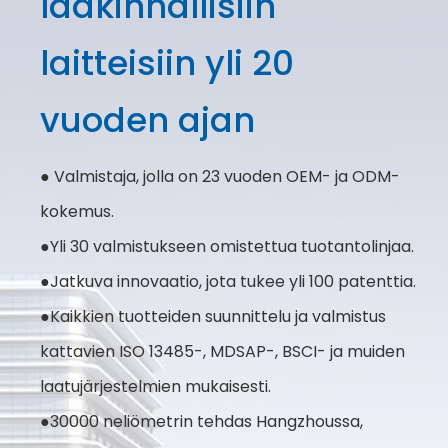
lääkinnällisiin
laitteisiin yli 20
vuoden ajan
● Valmistaja, jolla on 23 vuoden OEM- ja ODM-
kokemus.
●Yli 30 valmistukseen omistettua tuotantolinjaa.
●Jatkuva innovaatio, jota tukee yli 100 patenttia.
●Kaikkien tuotteiden suunnittelu ja valmistus
kattavien ISO 13485-, MDSAP-, BSCI- ja muiden
laatujärjestelmien mukaisesti.
●30000 neliömetrin tehdas Hangzhoussa,