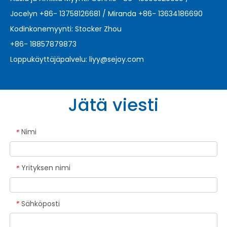
Jocelyn +86- 13758126681 / Miranda +86- 13634186690
Kodinkonemyynti: Stocker Zhou
+86- 18857879873
Loppukäyttäjäpalvelu:
liyy@sejoy.com
Jätä viesti
Nimi
*
Yrityksen nimi
*
Sähköposti
*