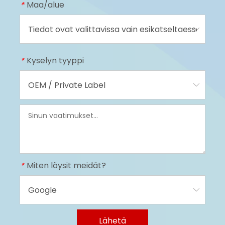
Maa/alue
*
Kyselyn tyyppi
*
Miten löysit meidät?
*
Lähetä