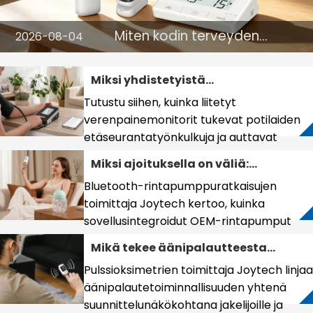
Miten kodin terveyden
2026-08-04
seurantalaitteet tukevat
terveydenhuoltovalmiutta
Miksi yhdistetyistä
ja ennaltaehkäisevää
verenpainemittareista tulee
terveydenhuoltoa
Tutustu siihen, kuinka liitetyt
välttämättömiä potilaiden
verenpainemonitorit tukevat potilaiden
etävalvonnassa?
etäseurantatyönkulkuja ja auttavat
tuotemerkkien omistajia ja jakelijoita
Miksi ajoituksella on väliä:
pääsemään telelääketieteen
Bluetooth-rintapumpun
Bluetooth-rintapumppuratkaisujen
markkinoille tehokkaasti.
suunnittelu uutena kilpailun
toimittaja Joytech kertoo, kuinka
rajana
sovellusintegroidut OEM-rintapumput
palvelevat työssäkäyviä äitejä, jotka
Mikä tekee äänipalautteesta
etsivät tietojen seurantaa ja
arvioimisen arvoisen
Pulssioksimetrien toimittaja Joytech linjaa
rutiininomaista optimointia.
ominaisuuden pulssioksimetrin
äänipalautetoiminnallisuuden yhtenä
hankinnassa?
suunnittelunäkökohtana jakelijoille ja