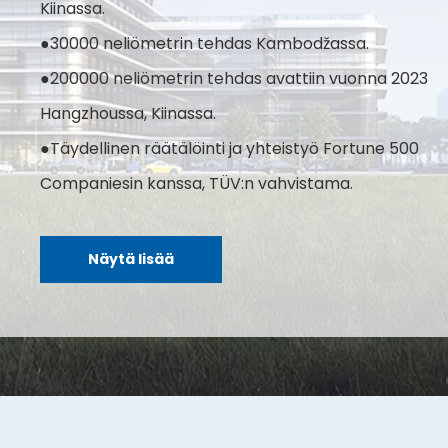
Kiinassa.
●30000 neliömetrin tehdas Kambodžassa.
●200000 neliömetrin tehdas avattiin vuonna 2023
Hangzhoussa, Kiinassa.
●Täydellinen räätälöinti ja yhteistyö Fortune 500
Companiesin kanssa, TÜV:n vahvistama.
Näytä lisää