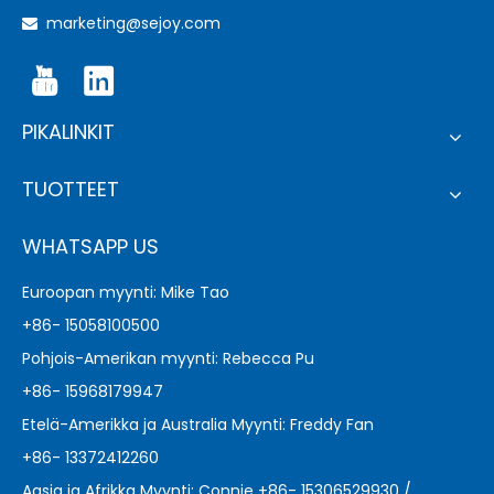
marketing@sejoy.com

PIKALINKIT
TUOTTEET
WHATSAPP US
Euroopan myynti: Mike Tao
+86- 15058100500
Pohjois-Amerikan myynti: Rebecca Pu
+86- 15968179947
Etelä-Amerikka ja Australia Myynti: Freddy Fan
+86- 13372412260
Aasia ja Afrikka Myynti: Connie +86- 15306529930 /