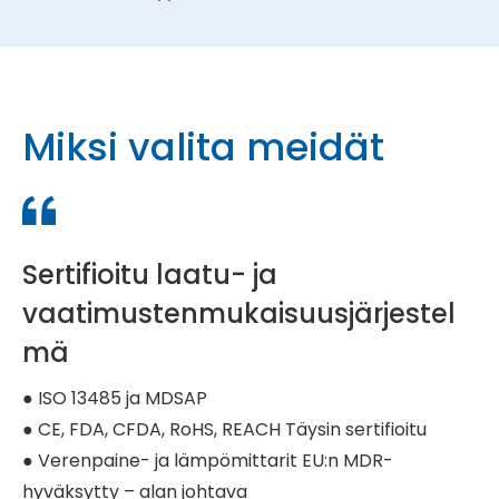
Miksi valita meidät
Sertifioitu laatu- ja
vaatimustenmukaisuusjärjestel
mä
● ISO 13485 ja MDSAP
● CE, FDA, CFDA, RoHS, REACH Täysin sertifioitu
● Verenpaine- ja lämpömittarit EU:n MDR-
hyväksytty – alan johtava