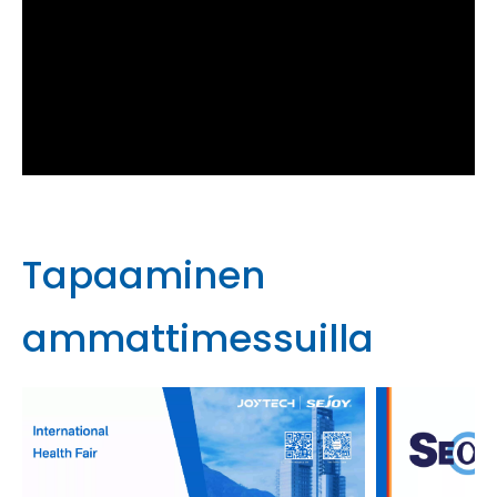
Tapaaminen
ammattimessuilla