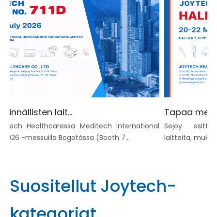
Kotiin lääkinnällisten laitteiden valmistaja näyttelyssä Kolumbiassa 2026 | OEM/ODM-toimittaja Joytech Healthcare
tech Healthcaressa Meditech International
Sejoy esittelee 
026 -messuilla Bogotássa (Booth 7...
laitteita, mukaan l
Suositellut Joytech-
kategoriat