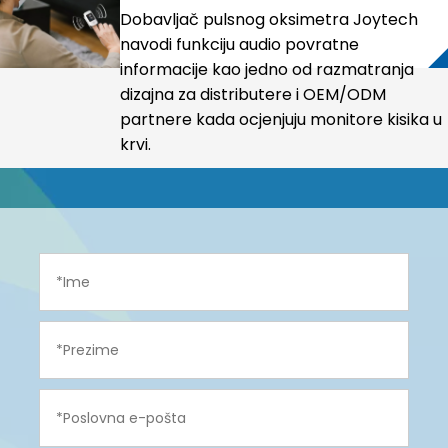
informacija značajka koju vrijedi
Dobavljač pulsnog oksimetra Joytech
procijeniti pri kupnji pulsnog
navodi funkciju audio povratne
oksimetra?
informacije kao jedno od razmatranja
dizajna za distributere i OEM/ODM
partnere kada ocjenjuju monitore kisika u
krvi.