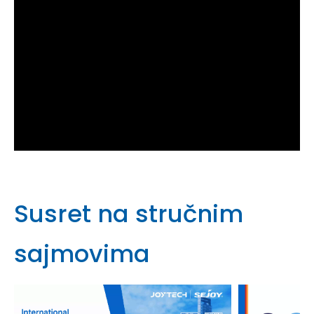
Susret na stručnim
sajmovima