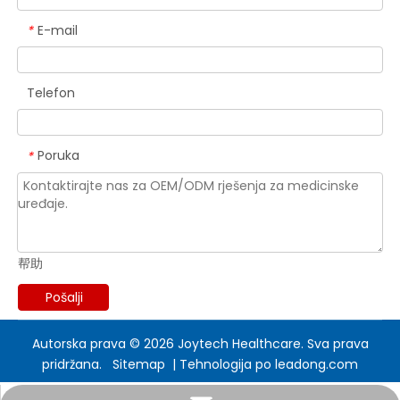
E-mail
*
Telefon
Poruka
*
帮助
Pošalji
Autorska prava ©
2026
Joytech Healthcare. Sva prava
pridržana.
Sitemap
| Tehnologija po
leadong.com