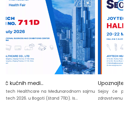
Proizvođač kućnih medicinskih uređaja izlaže u Kolumbiji 2026. | OEM/ODM dobavljač Joytech Healthcare
oytech Healthcare na Međunarodnom sajmu
Sejoy će predst
ech 2026. u Bogoti (štand 711D). Is...
zdravstvenu njegu, 