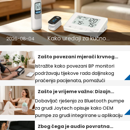
Kako uređaji za kućno
2026-08-04
praćenje zdravlja
podržavaju spremnost
Zašto povezani mjerači krvnog
zdravstvene zaštite i
tlaka postaju ključni za
preventivno upravljanje
Istražite kako povezani BP monitori
daljinsko praćenje pacijenata
zdravljem
podržavaju tijekove rada daljinskog
praćenja pacijenata, pomažući
vlasnicima robnih marki i distributerima
Zašto je vrijeme važno: Dizajn
da učinkovito uđu na tržišta telemedicine.
Bluetooth pumpe za grudi kao
Dobavljač rješenja za Bluetooth pumpe
nova konkurentska granica
za grudi Joytech opisuje kako OEM
pumpe za grudi integrirane u aplikaciju
služe zaposlenim majkama koje traže
Zbog čega je audio povratna
praćenje podataka i rutinsku optimizaciju.