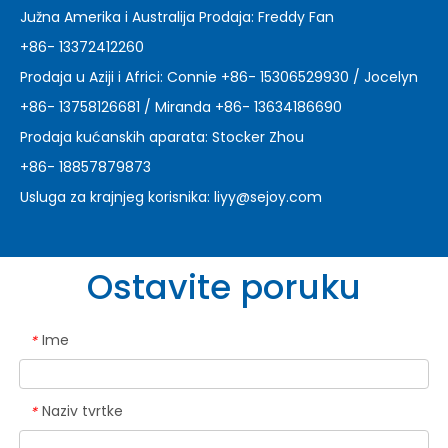
Južna Amerika i Australija Prodaja: Freddy Fan
+86- 13372412260
Prodaja u Aziji i Africi: Connie +86- 15306529930 / Jocelyn
+86- 13758126681 / Miranda +86- 13634186690
Prodaja kućanskih aparata: Stocker Zhou
+86- 18857879873
Usluga za krajnjeg korisnika:
liyy@sejoy.com
Ostavite poruku
Ime
*
Naziv tvrtke
*