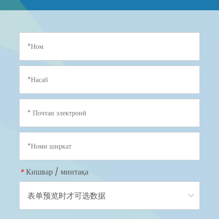
Кишвар / минтақа
*