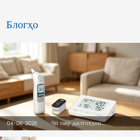
Блогҳо
Чӣ тавр дастгоҳҳои
04-08-2026
мониторинги саломатии
хонагӣ омодагии