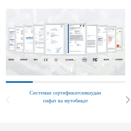
Системаи сертификатсияшудаи
сифат ва мутобиқат