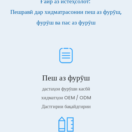
Ғайр аз истеҳсолот:
Пешравӣ дар хидматрасонии пеш аз фурӯш,
фурӯш ва пас аз фурӯш
Пеш аз фурӯш
дастаҳои фурӯши касбӣ
хидматҳои OEM / ODM
Дастгирии бақайдгирии