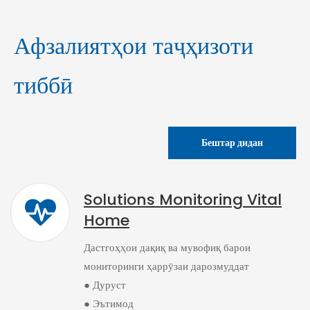
Афзалиятҳои таҷҳизоти
тиббӣ
Бештар дидан
Solutions Monitoring Vital
Home
Дастгоҳҳои дақиқ ва мувофиқ барои
мониторинги ҳаррӯзаи дарозмуддат
● Дуруст
● Эътимод