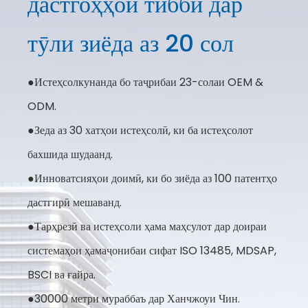
дастгоҳҳои тиббӣ дар
тӯли зиёда аз 20 сол
●Истеҳсолкунанда бо таҷрибаи 23-солаи OEM &
ODM.
●Зеда аз 30 хатҳои истеҳсолӣ, ки ба истеҳсолот
бахшида шудаанд.
●Инноватсияҳои доимӣ, ки бо зиёда аз 100 патентҳо
дастгирӣ мешаванд.
●Тарҳрезӣ ва истеҳсоли ҳама маҳсулот дар доираи
системаҳои ҳамаҷонибаи сифат ISO 13485, MDSAP,
BSCI ва ғайра.
●30000 метри мураббаъ дар Ханчжоуи Чин.