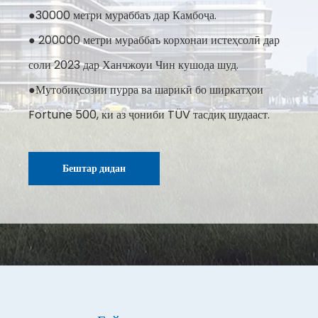
●30000 метри мураббаъ дар Камбоҷа.
● 200000 метри мураббаъ корхонаи истеҳсолӣ дар
соли 2023 дар Ханчжоуи Чин кушода шуд.
●Мутобиқсозии пурра ва шарикӣ бо ширкатҳои
Fortune 500, ки аз ҷониби TÜV тасдиқ шудааст.
Бештар дидан