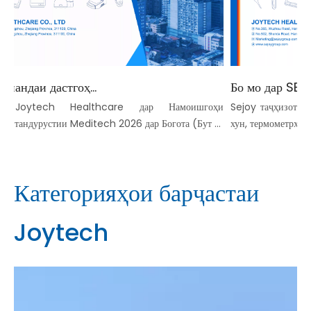
Истеҳсолкунандаи дастгоҳи тиббӣ дар Колумбия 2026 намоиш медиҳад Таъминкунандаи OEM / ODM Joytech Healthcare
Joytech Healthcare дар Намоишгоҳи
Sejoy таҷҳизоти тиб
андурустии Meditech 2026 дар Богота (Бут ...
хун, термометрҳои инф
Категорияҳои барҷастаи
Joytech