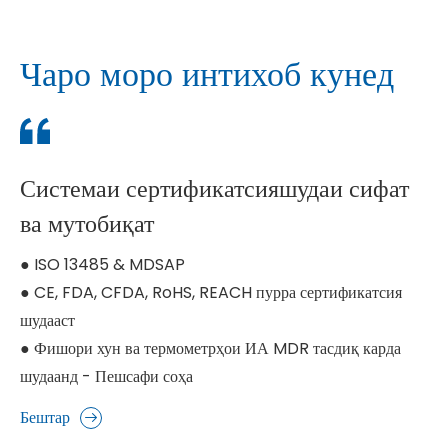
Чаро моро интихоб кунед
Системаи сертификатсияшудаи сифат
ва мутобиқат
● ISO 13485 & MDSAP
● CE, FDA, CFDA, RoHS, REACH пурра сертификатсия
шудааст
● Фишори хун ва термометрҳои ИА MDR тасдиқ карда
шудаанд - Пешсафи соҳа
Бештар