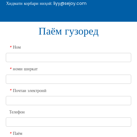
Хидмати корбари ниҳоӣ:
liyy@sejoy.com
Паём гузоред
Ном
*
номи ширкат
*
Почтаи электронӣ
*
Телефон
Паём
*