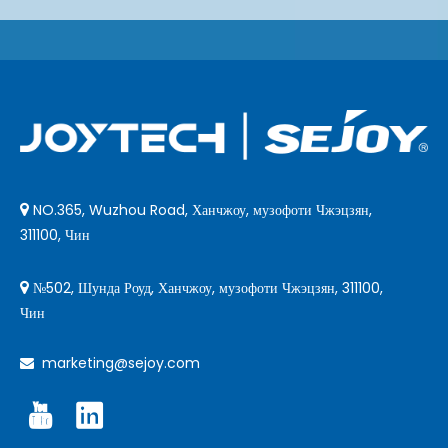
NO.365, Wuzhou Road, Ханчжоу, музофоти Чжэцзян,

311100, Чин
№502, Шунда Роуд, Ханчжоу, музофоти Чжэцзян, 311100,

Чин
marketing@sejoy.com
