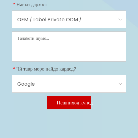
Навъи дархост
*
Чӣ тавр моро пайдо кардед?
*
Пешниҳод кунед