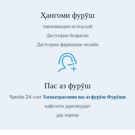
Ҳангоми фурӯш
тавонмандии истеҳсолӣ
Дастгирии бозрасии
Дастгирии фармоиши онлайн
Пас аз фурӯш
Ҷавоби 24 соат
Хизматрасонии пас аз фурӯш Фурӯши
кафолати дарозмуддат
дар хориҷа