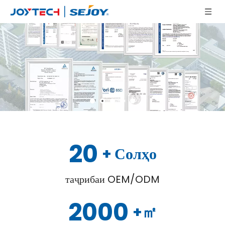
20
+ Солҳо
таҷрибаи OEM/ODM
2000
+㎡