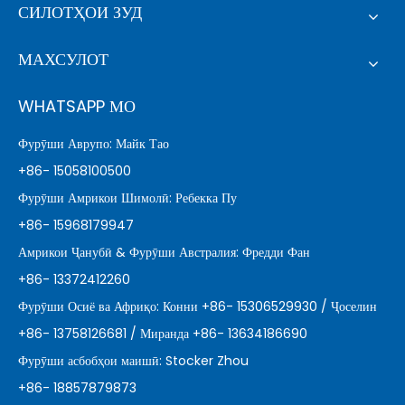
СИЛОТҲОИ ЗУД
МАХСУЛОТ
WHATSAPP МО
Фурӯши Аврупо: Майк Тао
+86- 15058100500
Фурӯши Амрикои Шимолӣ: Ребекка Пу
+86- 15968179947
Амрикои Ҷанубӣ & Фурӯши Австралия: Фредди Фан
+86- 13372412260
Фурӯши Осиё ва Африқо: Конни +86- 15306529930 / Ҷоселин
+86- 13758126681 / Миранда +86- 13634186690
Фурӯши асбобҳои маишӣ: Stocker Zhou
+86- 18857879873