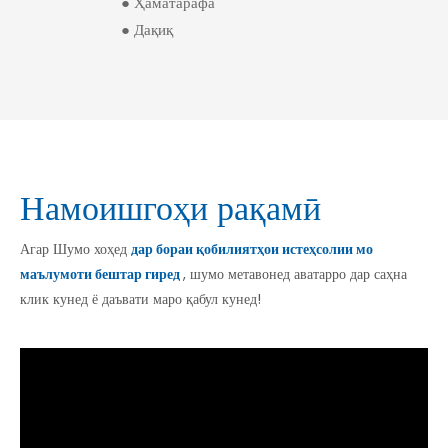
● Ҳаматарафа
● Дақиқ
Намоишгоҳи рақамӣ
Агар Шумо хоҳед
дар бораи қобилиятҳои истеҳсолии мо
маълумоти бештар гиред
, шумо метавонед аватарро дар саҳна
клик кунед ё даъвати маро қабул кунед!