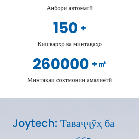
Анбори автоматӣ
150
+
Кишварҳо ва минтақаҳо
260000
+㎡
Минтақаи сохтмонии амалиётӣ
Joytech: Таваҷҷӯҳ ба