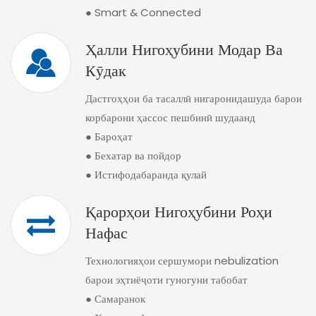
● Smart & Connected
Ҳалли Нигоҳубини Модар Ва
Кӯдак
Дастгоҳҳои ба тасаллӣ нигаронидашуда барои
корбарони ҳассос пешбинӣ шудаанд
● Бароҳат
● Бехатар ва пойдор
● Истифодабаранда қулай
Қарорҳои Нигоҳубини Роҳи
Нафас
Технологияҳои сершумори nebulization
барои эҳтиёҷоти гуногуни табобат
● Самаранок