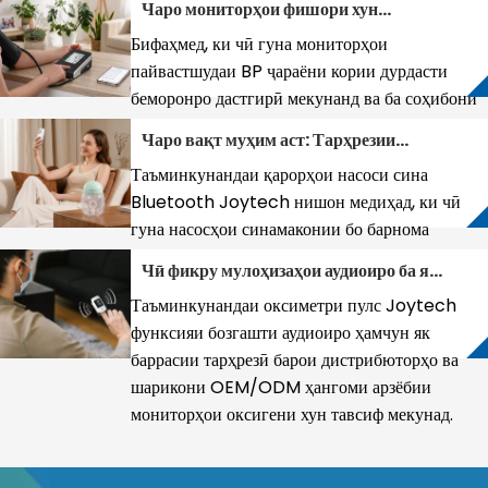
Чаро мониторҳои фишори хун
тандурустиро дастгирӣ
васлшуда барои мониторинги дурдасти
мекунанд ва идоракунии
Бифаҳмед, ки чӣ гуна мониторҳои
беморон муҳиманд
саломатии пешгирикунанда
пайвастшудаи BP ҷараёни кории дурдасти
беморонро дастгирӣ мекунанд ва ба соҳибони
брендҳо ва дистрибюторҳо барои ба таври
Чаро вақт муҳим аст: Тарҳрезии
муассир ворид шудан ба бозорҳои телетиббӣ
насоси сина Bluetooth ҳамчун
Таъминкунандаи қарорҳои насоси сина
кӯмак мекунанд.
сарҳади нави рақобат
Bluetooth Joytech нишон медиҳад, ки чӣ
гуна насосҳои синамаконии бо барнома
ҳамгирошудаи OEM ба модарони корӣ, ки
Чӣ фикру мулоҳизаҳои аудиоиро ба як
пайгирии маълумот ва оптимизатсияи
хусусияти арзанда дар хариди
Таъминкунандаи оксиметри пулс Joytech
муқаррариро меҷӯянд, хидмат мекунанд.
пулсоксиметр табдил медиҳад?
функсияи бозгашти аудиоиро ҳамчун як
баррасии тарҳрезӣ барои дистрибюторҳо ва
шарикони OEM/ODM ҳангоми арзёбии
мониторҳои оксигени хун тавсиф мекунад.