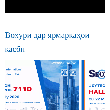
Вохӯрӣ дар ярмаркаҳои
касбӣ