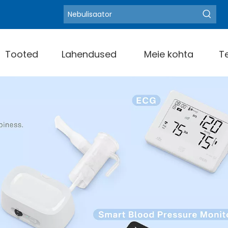
Blood Pressure
Kuumad märksõnad:
Tooted
Lahendused
Meie kohta
T