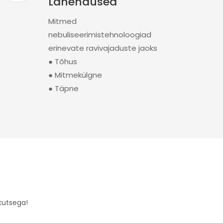
Lahendused
Mitmed
nebuliseerimistehnoloogiad
erinevate ravivajaduste jaoks
● Tõhus
● Mitmekülgne
● Täpne
kutsega!