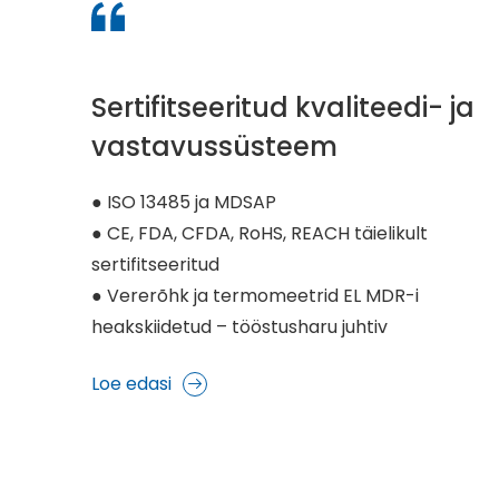
Sertifitseeritud kvaliteedi- ja
vastavussüsteem
● ISO 13485 ja MDSAP
● CE, FDA, CFDA, RoHS, REACH täielikult
sertifitseeritud
● Vererõhk ja termomeetrid EL MDR-i
heakskiidetud – tööstusharu juhtiv
Loe edasi