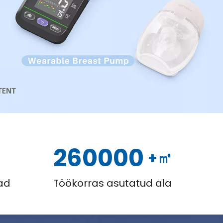
260000
+㎡
nad
Töökorras asutatud ala