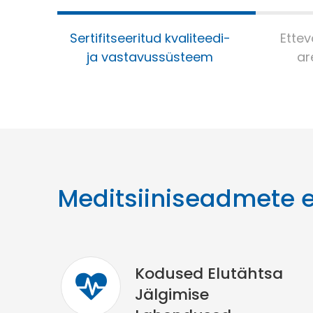
Sertifitseeritud kvaliteedi-
Ettev
ja vastavussüsteem
ar
Meditsiiniseadmete e
Kodused Elutähtsa
Jälgimise