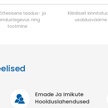
õttesisene teadus- ja
Kliiniliselt kinnitatu
endustegevus ning
usaldusväärne
tootmine
elised
Emade Ja Imikute
Hoolduslahendused