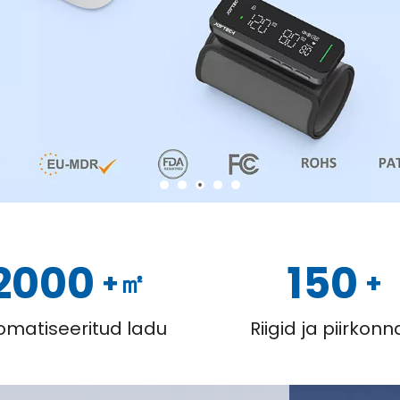
2000
150
+㎡
+
omatiseeritud ladu
Riigid ja piirkon