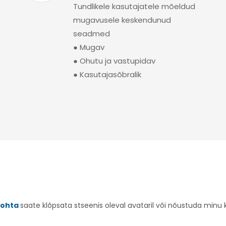
Tundlikele kasutajatele mõeldud
mugavusele keskendunud
seadmed
● Mugav
● Ohutu ja vastupidav
● Kasutajasõbralik
kohta
saate klõpsata stseenis oleval avataril või nõustuda minu 