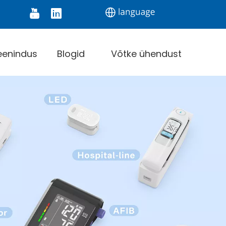
 Monitor
Digital Thermometer
Infrared Therm
eenindus
Blogid
Võtke ühendust