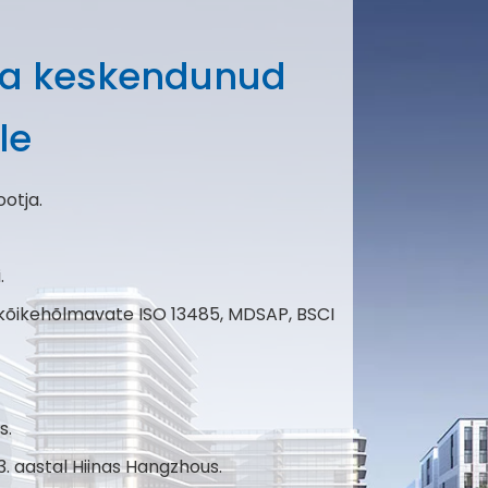
sta keskendunud
le
otja.
.
 kõikehõlmavate ISO 13485, MDSAP, BSCI
s.
. aastal Hiinas Hangzhous.